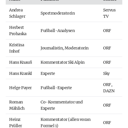
Andrea
Servus
Sportmoderatorin
Schlager
TV
Herbert
Fußball-Analysen
ORF
Prohaska
Kristina
Journalistin, Moderatorin
ORF
Inhof
Hans Knauß
Kommentator Ski Alpin
ORF
Hans Krankl
Experte
Sky
ORF,
Helge Payer
Fußball-Experte
DAZN
Roman
Co-Kommentator und
ORF
Mählich
Experte
Heinz
Kommentator (allen voran
ORF
Prüller
Formel 1)