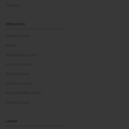
Finanzen
Menschen
Künstler:innen
Royals
Schauspieler:innen
Moderator:innen
Musiker:innen
Influencer:innen
Wissenschaftler:innen
Politiker:innen
Leben