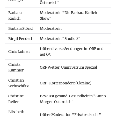
Österreich"
Barbara
Moderatorin "Die Barbara Karlich
Karlich
Show"
Barbara Stöckl
Moderatorin
Birgit Fenderl
Moderatorin "Studio 2"
früher diverse Sendungen im ORF und
Chris Lohner
auf Ö3
Christa
ORF Wetter, Unnniversum Spezial
Kummer
Christian
ORF-Korrespondent (Ukraine)
Wehrschütz
Christine
Bewusst gesund, Gesundheit in "Guten
Reiler
Morgen Österreich"
Elisabeth
früher Moderation "Frisch gekocht"