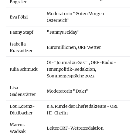
Engstler
Moderatorin "Guten Morgen
Eva Pölzl
Österreich"
Fanny Stapf
"Fannys Friday"
Isabella
Euromillionen, ORF Wetter
Krassnitzer
Ö1-"Journal zu Gast", ORF-Radio-
Julia Schmuck
Innenpolitik-Redaktion,
Sommergespräche 2022
Lisa
Moderatorin "Dok 1"
Gadenstätter
Lou Lorenz-
u.a. Runde der Chefredakteure - ORF
Dittlbacher
III-Chefin
Marcus
Leiter ORF-Wetterredaktion
Wadsak