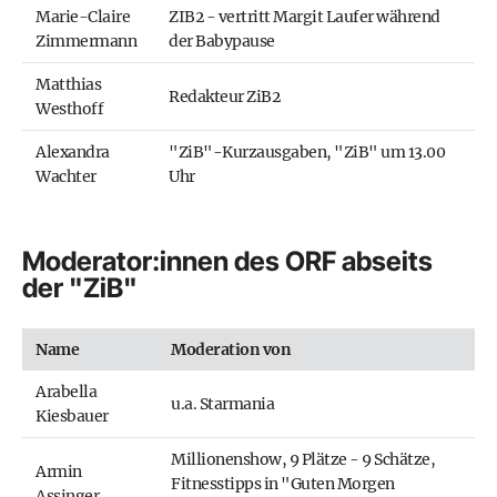
Marie-Claire
ZIB2 - vertritt Margit Laufer während
Zimmermann
der Babypause
Matthias
Redakteur ZiB2
Westhoff
Alexandra
"ZiB"-Kurzausgaben, "ZiB" um 13.00
Wachter
Uhr
Moderator:innen des ORF abseits
der "ZiB"
Name
Moderation von
Arabella
u.a. Starmania
Kiesbauer
Millionenshow, 9 Plätze - 9 Schätze,
Armin
Fitnesstipps in "Guten Morgen
Assinger