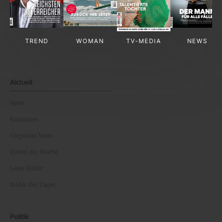
TREND
WOMAN
TV-MEDIA
NEWS
Aktuell
News
Kolumnen
Corporate News
Events der Woche
Leute Bilder
Bilder des Tages
Politik