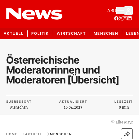
ABO
AKTUELL
POLITIK
WIRTSCHAFT
MENSCHEN
LEBE
Österreichische
Moderatorinnen und
Moderatoren [Übersicht]
SUBRESSORT
AKTUALISIERT
LESEZEIT
Menschen
16.04.2023
0 min
©
Elke Mayr
HOME
AKTUELL
MENSCHEN