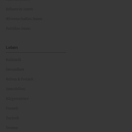
Influencer:innen
Wissenschaftler:innen
Politiker:innen
Leben
Kulinarik
Gesundheit
Reisen & Freizeit
Immobilien
Bürgerservice
Umwelt
Technik
Vereine