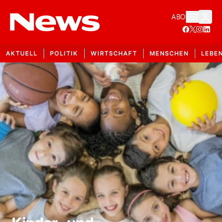
ABO
AKTUELL
POLITIK
WIRTSCHAFT
MENSCHEN
LEBE