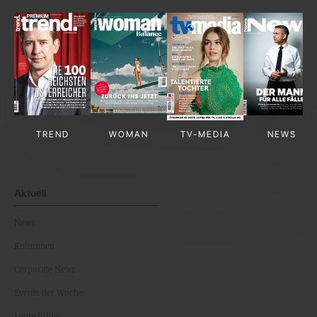
TREND
WOMAN
TV-MEDIA
NEWS
Aktuell
News
Kolumnen
Corporate News
Events der Woche
Leute Bilder