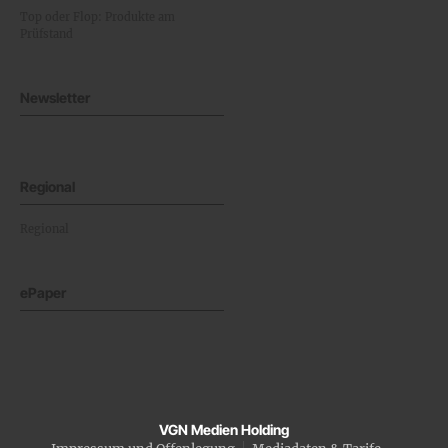
Top oder Flop: Produkte am
Prüfstand
Newsletter
Regional
Regional
ePaper
VGN Medien Holding