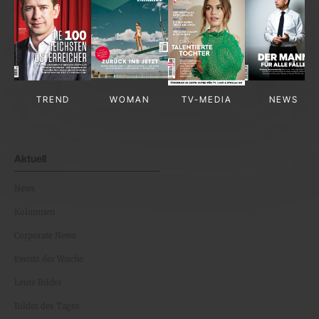
TREND
WOMAN
TV-MEDIA
NEWS
Aktuell
News
Kolumnen
Corporate News
Events der Woche
Leute Bilder
Bilder des Tages