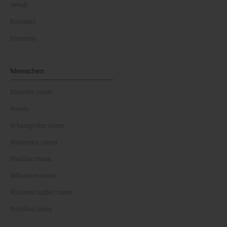
Gehalt
Business
Finanzen
Menschen
Künstler:innen
Royals
Schauspieler:innen
Moderator:innen
Musiker:innen
Influencer:innen
Wissenschaftler:innen
Politiker:innen