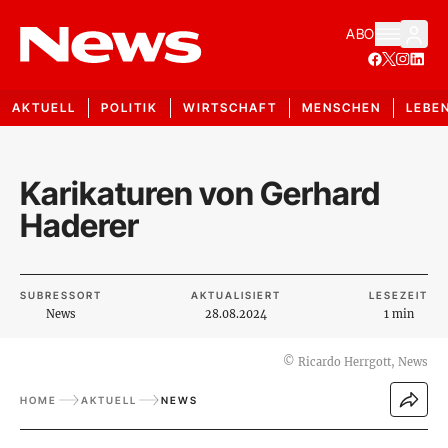
ABO
AKTUELL
POLITIK
WIRTSCHAFT
MENSCHEN
LEBE
Karikaturen von Gerhard
Haderer
SUBRESSORT
AKTUALISIERT
LESEZEIT
News
28.08.2024
1 min
©
Ricardo Herrgott, News
HOME
AKTUELL
NEWS