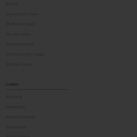
Royals
Schauspieler:innen
Moderator:innen
Musiker:innen
Influencer:innen
Wissenschaftler:innen
Politiker:innen
Leben
Kulinarik
Gesundheit
Reisen & Freizeit
Immobilien