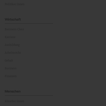
Politiker:innen
Wirtschaft
Business Class
Karriere
Ausbildung
Arbeitsrecht
Gehalt
Business
Finanzen
Menschen
Künstler:innen