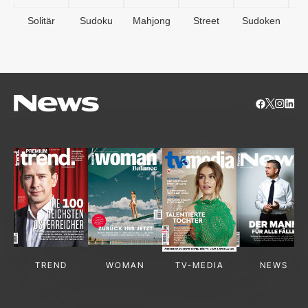
Solitär
Sudoku
Mahjong
Street
Sudoken
B
S
TREND
WOMAN
TV-MEDIA
NEWS