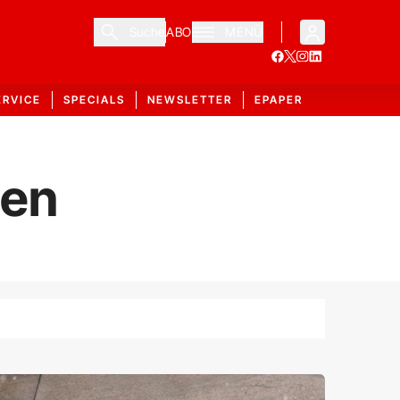
Suche
ABO
MENÜ
ERVICE
SPECIALS
NEWSLETTER
EPAPER
ien