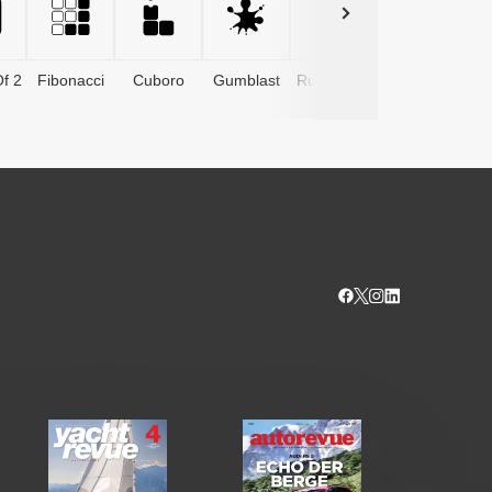
f 2
Fibonacci
Cuboro
Gumblast
Rushtower
Advents­
kalender