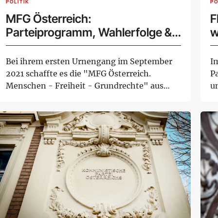
POLITIK
PO
MFG Österreich:
F
Parteiprogramm, Wahlerfolge &
w
Rückschläge
Ö
Bei ihrem ersten Urnengang im September
I
2021 schaffte es die "MFG Österreich.
Pa
Menschen - Freiheit - Grundrechte" aus
un
dem...