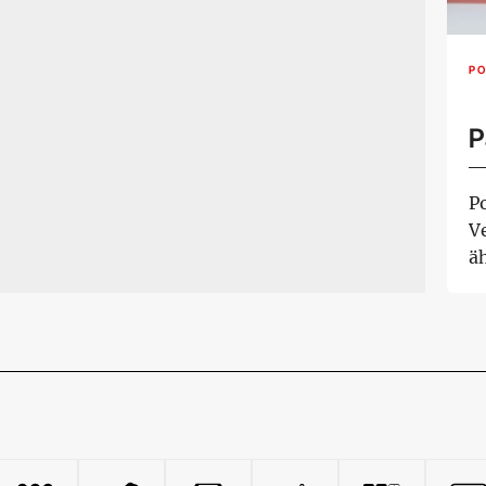
PO
P
P
V
ä
Ei