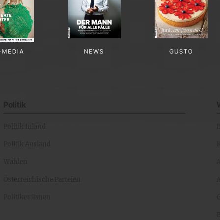
-MEDIA
NEWS
GUSTO
Politik
Politik Inland
Politik Ausland
K
Wahlen
Österreichische Parteien
A
Politiker:innen