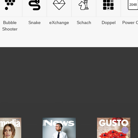
Bubble
Snake
eXchange
Schach
Doppel
Power O
Shooter