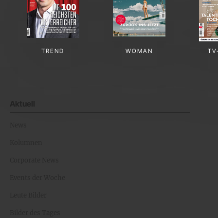
TREND
WOMAN
TV
Aktuell
News
Kolumnen
Corporate News
Events der Woche
Leute Bilder
Bilder des Tages