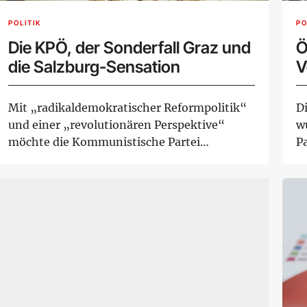
POLITIK
PO
Die KPÖ, der Sonderfall Graz und
Ö
die Salzburg-Sensation
V
f
Mit „radikaldemokratischer Reformpolitik“
Di
und einer „revolutionären Perspektive“
w
möchte die Kommunistische Partei
P
Österreichs, die...
Mo