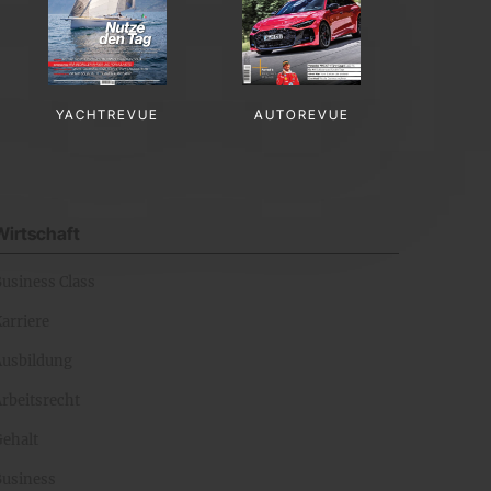
YACHTREVUE
AUTOREVUE
Wirtschaft
Business Class
arriere
Ausbildung
rbeitsrecht
Gehalt
Business