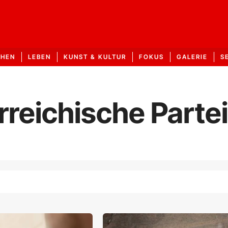
CHEN
LEBEN
KUNST & KULTUR
FOKUS
GALERIE
S
rreichische Parte