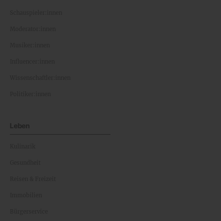
Schauspieler:innen
Moderator:innen
Musiker:innen
Influencer:innen
Wissenschaftler:innen
Politiker:innen
Leben
Kulinarik
Gesundheit
Reisen & Freizeit
Immobilien
Bürgerservice