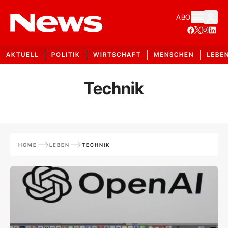
ABO
AKTUELL
POLITIK
WIRTSCHAFT
MENSCHEN
LEBE
Technik
HOME
LEBEN
TECHNIK