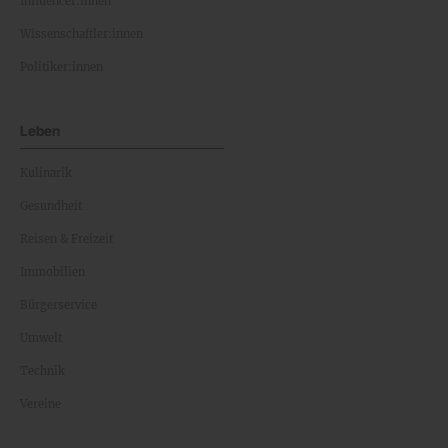
Influencer:innen
Wissenschaftler:innen
Politiker:innen
Leben
Kulinarik
Gesundheit
Reisen & Freizeit
Immobilien
Bürgerservice
Umwelt
Technik
Vereine