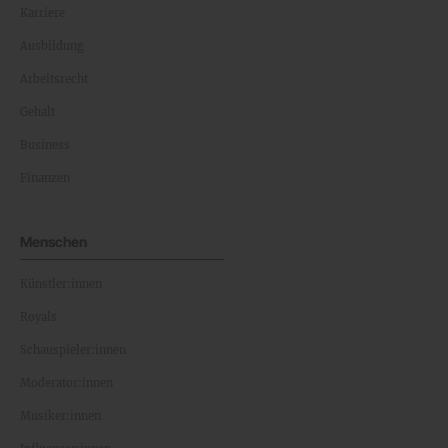
Karriere
Ausbildung
Arbeitsrecht
Gehalt
Business
Finanzen
Menschen
Künstler:innen
Royals
Schauspieler:innen
Moderator:innen
Musiker:innen