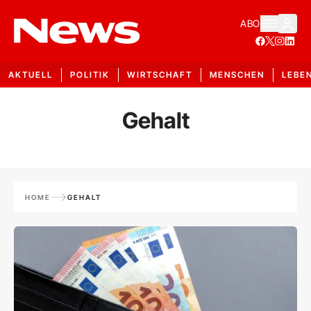
ABO
AKTUELL
POLITIK
WIRTSCHAFT
MENSCHEN
LEBE
Gehalt
HOME
GEHALT