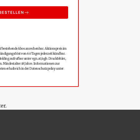
BESTELLEN
uf bestehende Abos anrechenbar. Aktionspreis im
r Kündigungsfrist von 60 Tagen jederzeit kündbar.
olding aufrufbar unter
vgn.at/agb
. Druckfehler,
. Mindestalter 18 Jahre. Informationen zur
en erhalte ich in der Datenschutzpolicy unter
er.