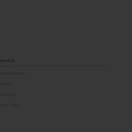
Service
Whistleblower
Games
Horoskop
News Team