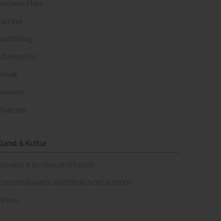
Business Class
arriere
Ausbildung
rbeitsrecht
Gehalt
Business
Finanzen
Kunst & Kultur
Literatur & Buchempfehlungen
Franz Grabmayrs MATERIALSCHLACHTEN
Videos