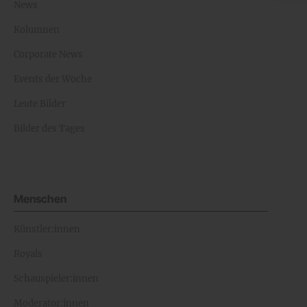
News
Kolumnen
Corporate News
Events der Woche
Leute Bilder
Bilder des Tages
Menschen
Künstler:innen
Royals
Schauspieler:innen
Moderator:innen