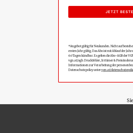
JETZT BEST
*Angebot gültig für Neukunden. Nicht auf besteh
ersten Jahr gültig. Das Abo ist mit Ablauf der Ja
60 Tagen kündbar. Es gelten die Abo-AGB der VG
vgn.at/agb
. Druckfehler, Irrtümer & Preisänderu
Informationen zur Verarbeitung der personenbezo
Datenschutzpolicy unter
vgn.at/datenschutzpoli
Si