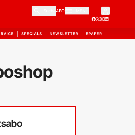
Suche
ABO
MENÜ
ERVICE
SPECIALS
NEWSLETTER
EPAPER
boshop
tsabo