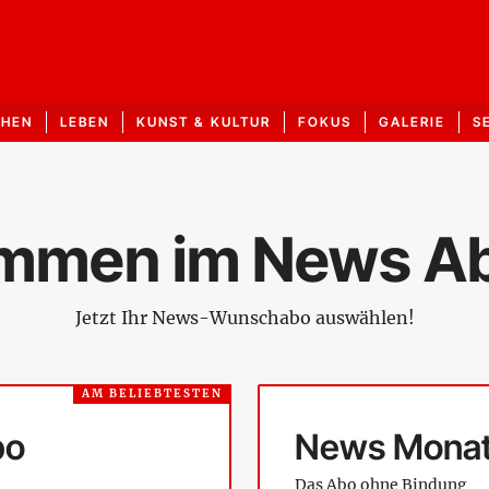
CHEN
LEBEN
KUNST & KULTUR
FOKUS
GALERIE
S
ommen im News A
Jetzt Ihr News-Wunschabo auswählen!
AM BELIEBTESTEN
bo
News Mona
Das Abo ohne Bindung