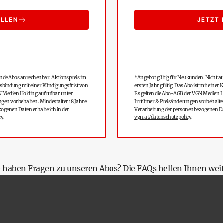
ELLEN
JETZT 
ende Abos anrechenbar. Aktionspreis im
*Angebot gültig für Neukunden. Nicht a
hresbindung mit einer Kündigungsfrist von
ersten Jahr gültig. Das Abo ist mit eine
N Medien Holding aufrufbar unter
Es gelten die Abo-AGB der VGN Medien H
ngen vorbehalten. Mindestalter 18 Jahre.
Irrtümer & Preisänderungen vorbehalten
genen Daten erhalte ich in der
Verarbeitung der personenbezogenen Dat
cy
.
vgn.at/datenschutzpolicy
.
e haben Fragen zu unseren Abos? Die
FAQs
helfen Ihnen weit