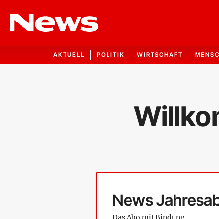
AKTUELL
POLITIK
WIRTSCHAFT
MENS
Willk
News Jahresa
Das Abo mit Bindung