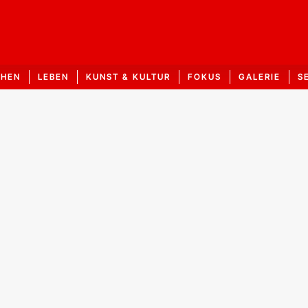
CHEN
LEBEN
KUNST & KULTUR
FOKUS
GALERIE
S
le Nachrichten, S
Thaddaeus Ropac: „Die Kunst ist
Look
selbstbewusst genug,
das 
Widerstand zu leisten“