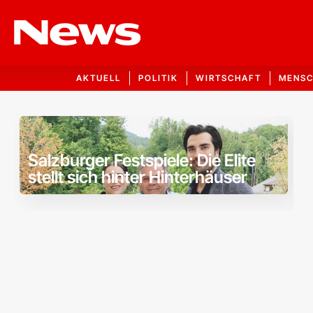
AKTUELL
POLITIK
WIRTSCHAFT
MENS
NEWS.AT • Aktuel
Salzburger Festspiele: Die Elite
stellt sich hinter Hinterhäuser