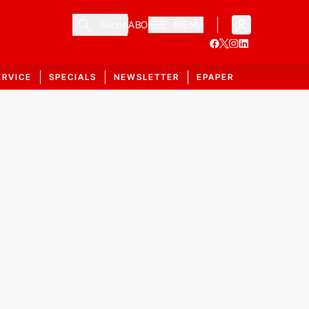
Suche
ABO
MENÜ
ERVICE
SPECIALS
NEWSLETTER
EPAPER
chlagzeilen und 
smaxxing: Der Krieg gegen
eigene Gesicht