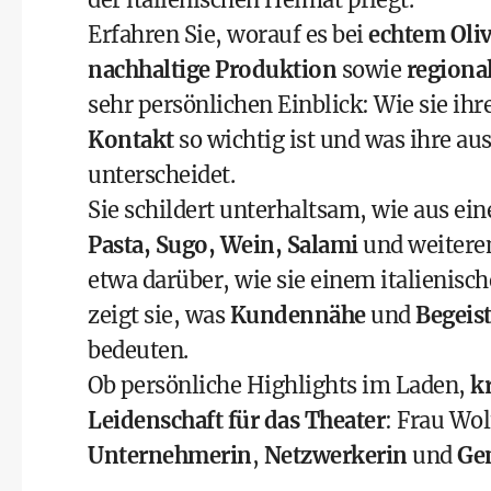
Erfahren Sie, worauf es bei
echtem Oli
nachhaltige Produktion
sowie
regiona
sehr persönlichen Einblick: Wie sie i
Kontakt
so wichtig ist und was ihre a
unterscheidet.
Sie schildert unterhaltsam, wie aus ein
Pasta, Sugo, Wein, Salami
und weiteren
etwa darüber, wie sie einem italienisc
zeigt sie, was
Kundennähe
und
Begeis
bedeuten.
Ob persönliche Highlights im Laden,
k
Leidenschaft für das Theater
: Frau Wol
Unternehmerin
,
Netzwerkerin
und
Ge