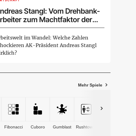
IRTSCHAFT
ndreas Stangl: Vom Drehbank-
rbeiter zum Machtfaktor der
rbeitnehmer
rbeitswelt im Wandel: Welche Zahlen
chockieren AK-Präsident Andreas Stangl
rklich?
Mehr Spiele
Fibonacci
Cuboro
Gumblast
Rushtower
Advents­
kalender