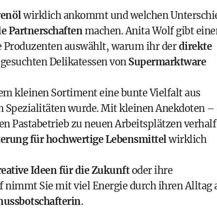
venöl
wirklich ankommt und welchen Unterschi
le Partnerschaften
machen. Anita Wolf gibt eine
hre Produzenten auswählt, warum ihr der
direkte
usgesuchten Delikatessen von
Supermarktware
em kleinen Sortiment eine bunte Vielfalt aus
 Spezialitäten wurde. Mit kleinen Anekdoten –
hen Pastabetrieb zu neuen Arbeitsplätzen verhalf
terung für hochwertige Lebensmittel
wirklich
reative Ideen für die Zukunft
oder ihre
f nimmt Sie mit viel Energie durch ihren Alltag 
nussbotschafterin
.