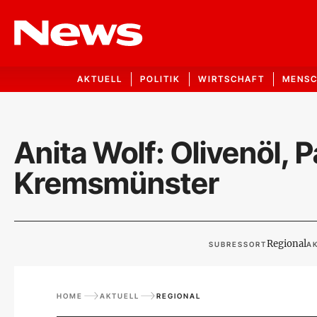
AKTUELL
POLITIK
WIRTSCHAFT
MENS
Anita Wolf: Olivenöl, 
Kremsmünster
Regional
SUBRESSORT
AK
HOME
AKTUELL
REGIONAL