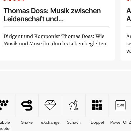
MENSCHEN
W
Thomas Doss: Musik zwischen
A
Leidenschaft und
A
internationalem Erfolg
A
Dirigent und Komponist Thomas Doss: Wie
A
Musik und Muse ihn durchs Leben begleiten
s
wi
ubble
Snake
eXchange
Schach
Doppel
Power Of 2
hooter