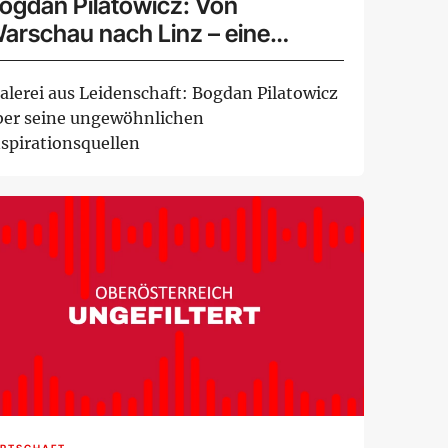
ogdan Pilatowicz: Von
arschau nach Linz – eine
ünstlerreise
alerei aus Leidenschaft: Bogdan Pilatowicz
ber seine ungewöhnlichen
nspirationsquellen