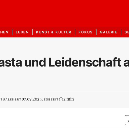
CHEN
LEBEN
KUNST & KULTUR
FOKUS
GALERIE
S
Pasta und Leidenschaft 
07.07.2025
2 min
TUALISIERT
LESEZEIT