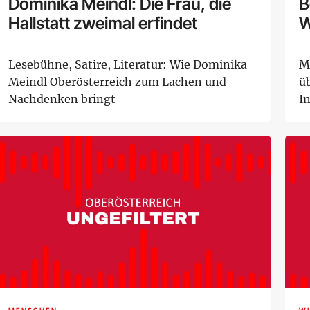
Dominika Meindl: Die Frau, die
B
Hallstatt zweimal erfindet
W
K
Lesebühne, Satire, Literatur: Wie Dominika
M
Meindl Oberösterreich zum Lachen und
ü
Nachdenken bringt
I