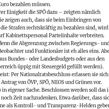
Euro bezahlen müssen.
ärer Einigkeit die SPÖ dazu – zeigten nämlich
Sie zeigen auch, dass sie beim Einbringen von
die Strafen rechtskräftig zu bezahlen sind, wird
rf Kabinettspersonal Parteiinhalte verbreiten.
denn die Abgrenzung zwischen Regierungs- un
 Beobachter und Funktionäre ist eh alles eins. Abe
er aus Bundes- oder Landesbudgets oder aus den
terreich üppig mit Steuergeld gefüllt werden).
ist: Per Nationalratsbeschluss erlassen sie sich
er Antrag von ÖVP, SPÖ, NEOS und Grünen vor.
 in eigener Sache. Beschlossen werden soll das 
 noch Zeit nachzudenken. Etwa darüber, dass si
rne als Kontroll- und Transparenz-Helden gebe