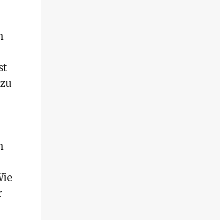
n
st
 zu
n
Wie
r