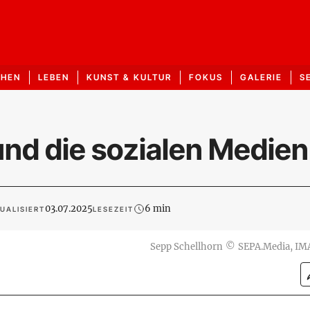
CHEN
LEBEN
KUNST & KULTUR
FOKUS
GALERIE
S
k und die sozialen Medien
03.07.2025
6 min
UALISIERT
LESEZEIT
Sepp Schellhorn
©
SEPA.Media, I