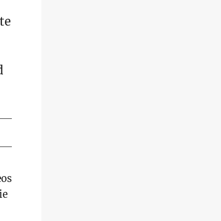
te
d
eos
ie