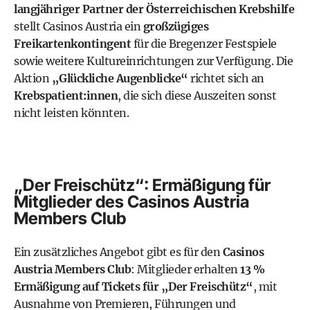
langjähriger Partner der Österreichischen Krebshilfe
stellt Casinos Austria ein
großzügiges
Freikartenkontingent
für die Bregenzer Festspiele
sowie weitere Kultureinrichtungen zur Verfügung. Die
Aktion
„Glückliche Augenblicke“
richtet sich an
Krebspatient:innen
, die sich diese Auszeiten sonst
nicht leisten könnten.
„Der Freischütz“: Ermäßigung für
Mitglieder des Casinos Austria
Members Club
Ein zusätzliches Angebot gibt es für den
Casinos
Austria Members Club
: Mitglieder erhalten
13 %
Ermäßigung auf Tickets für „Der Freischütz“
, mit
Ausnahme von Premieren, Führungen und