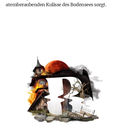
atemberaubenden Kulisse des Bodensees sorgt.