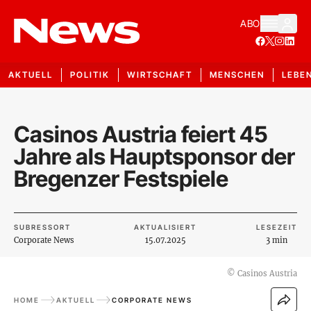
ABO
AKTUELL
POLITIK
WIRTSCHAFT
MENSCHEN
LEBE
Casinos Austria feiert 45
Jahre als Hauptsponsor der
Bregenzer Festspiele
SUBRESSORT
AKTUALISIERT
LESEZEIT
Corporate News
15.07.2025
3 min
©
Casinos Austria
HOME
AKTUELL
CORPORATE NEWS