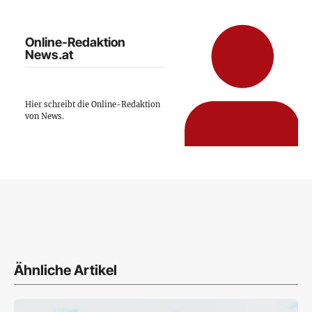
Online-Redaktion
News.at
Hier schreibt die Online-Redaktion
von News.
Ähnliche Artikel