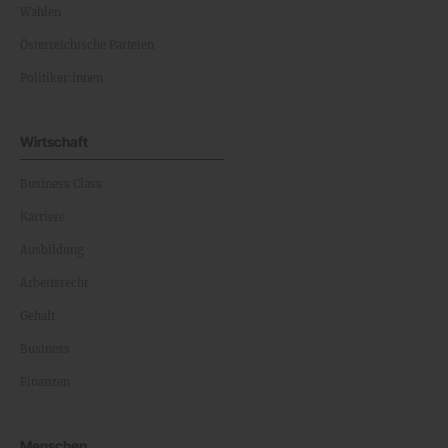
Wahlen
Österreichische Parteien
Politiker:innen
Wirtschaft
Business Class
Karriere
Ausbildung
Arbeitsrecht
Gehalt
Business
Finanzen
Menschen