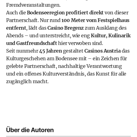
Fremdveranstaltungen.
Auch die
Bodenseeregion profitiert direkt
von dieser
Partnerschaft. Nur rund
100 Meter vom Festspielhaus
entfernt
, lädt das
Casino Bregenz
zum Ausklang des
Abends – und unterstreicht, wie eng
Kultur, Kulinarik
und Gastfreundschaft
hier verwoben sind.
Seit nunmehr
45 Jahren
gestaltet
Casinos Austria
das
Kulturgeschehen am Bodensee mit – ein Zeichen für
gelebte Partnerschaft, nachhaltige Verantwortung
und ein offenes Kulturverständnis, das Kunst für alle
zugänglich macht.
Über die Autoren