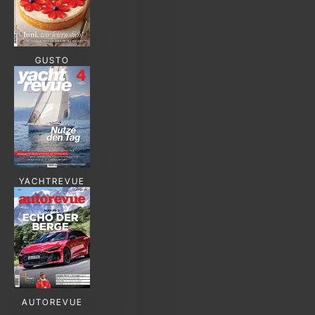
GUSTO
YACHTREVUE
AUTOREVUE