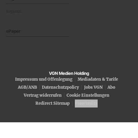
Regional
ePaper
VGN Medien Holding
Impressum und Offenlegung
Mediadaten & Tarife
AGB/ANB
Datenschutzpolicy
Jobs VGN
Abo
Vertrag widerrufen
Cookie Einstellungen
Redirect Sitemap
Fotocredits