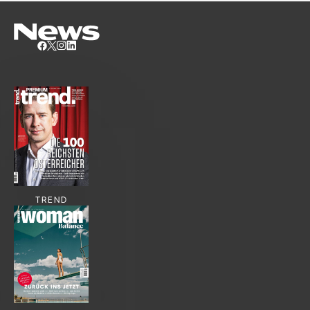
TREND