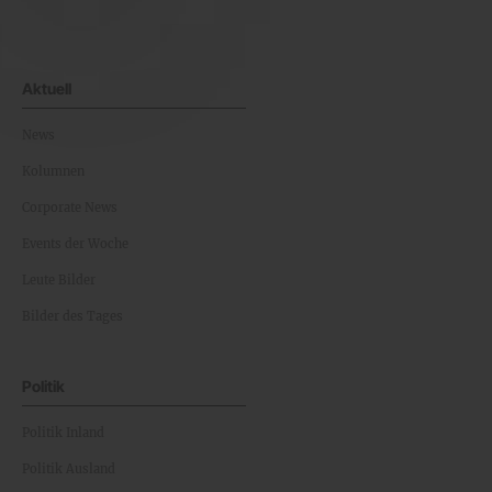
Aktuell
News
Kolumnen
Corporate News
Events der Woche
Leute Bilder
Bilder des Tages
Politik
Politik Inland
Politik Ausland