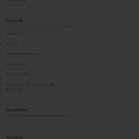
News Team
Specials
Dossier
Archiv
News Masterclass
Karikaturen
Gewinnspiel
Top oder Flop: Produkte am
Prüfstand
Newsletter
Regional