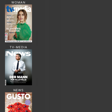
WOMAN
TV-MEDIA
NEWS