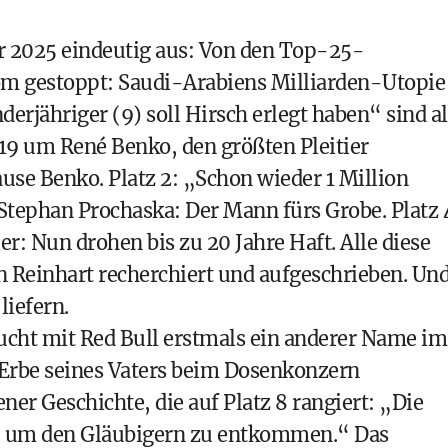
r 2025 eindeutig aus: Von den Top-25-
m gestoppt: Saudi-Arabiens Milliarden-Utopie
rjähriger (9) soll Hirsch erlegt haben
“ sind al
h 19 um
René Benko
, den größten Pleitier
ause Benko
. Platz 2:
„Schon wieder 1 Million
tephan Prochaska: Der Mann fürs Grobe
. Platz 
er: Nun drohen bis zu 20 Jahre Haft
. Alle diese
n Reinhart recherchiert und aufgeschrieben. Un
liefern.
taucht mit Red Bull erstmals ein anderer Name im
Erbe seines Vaters beim Dosenkonzern
ener Geschichte, die auf Platz 8 rangiert:
„Die
it, um den Gläubigern zu entkommen.“
Das