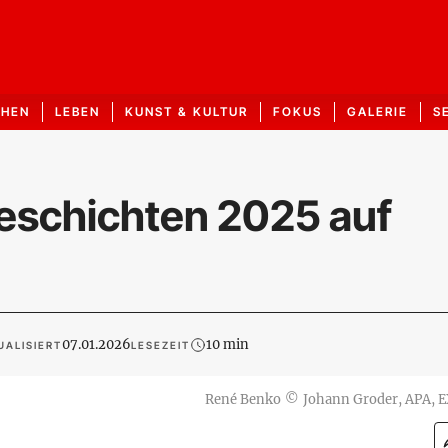
CHEN
LEBEN
KUNST & KULTUR
FOKUS
GALERIE
S
eschichten 2025 auf
07.01.2026
10 min
UALISIERT
LESEZEIT
René Benko
©
Johann Groder, APA, 