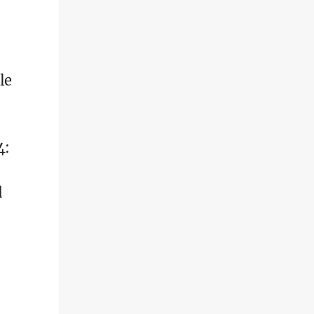
le
4:
d