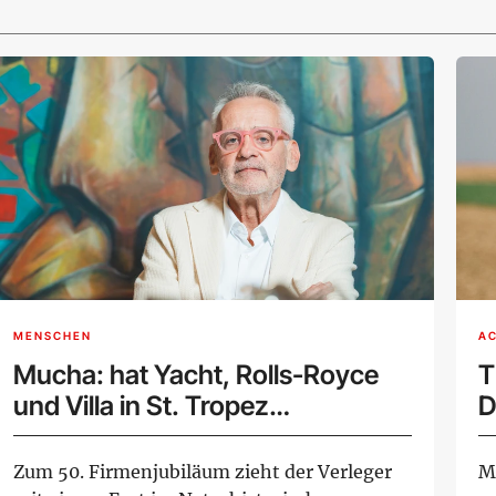
MENSCHEN
A
Mucha: hat Yacht, Rolls-Royce
T
und Villa in St. Tropez
D
weggegeben und ist erleichtert
d
Zum 50. Firmenjubiläum zieht der Verleger
M