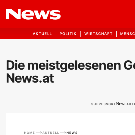
AKTUELL
POLITIK
WIRTSCHAFT
MENS
Die meistgelesenen G
News.at
News
SUBRESSORT
AKT
HOME
AKTUELL
NEWS