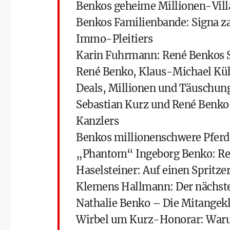
Benkos geheime Millionen-Villa
Benkos Familienbande: Signa za
Immo-Pleitiers
Karin Fuhrmann: René Benkos S
René Benko, Klaus-Michael Küh
Deals, Millionen und Täuschun
Sebastian Kurz und René Benko
Kanzlers
Benkos millionenschwere Pferde
„Phantom“ Ingeborg Benko: Re
Haselsteiner: Auf einen Spritze
Klemens Hallmann: Der nächst
Nathalie Benko – Die Mitangek
Wirbel um Kurz-Honorar: Waru