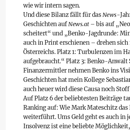
wie wir intern sagen.
Und diese Bilanz fällt für das
News
-Jah
Geschichten auf
News.at
– bis auf „
Neo
scheitert
“ und „
Benko-Jagdrunde: Minde
auch in Print erschienen – drehen sic
Österreichs. Platz 1:
Turbulenzen im H
aufgebraucht.“
Platz 3:
Benko-Anwalt S
Finanzermittler nehmen Benko ins Visi
Geschichten hat mein Kollege Sebastia
auch heuer wird diese Causa noch Stoff 
Auf Platz 6 der beliebtesten Beiträge 
Ranking auf: Wie
Mark Mateschitz
das 
weiterführt. Ums Geld geht es auch in j
Insolvenz ist eine beliebte Möglichke