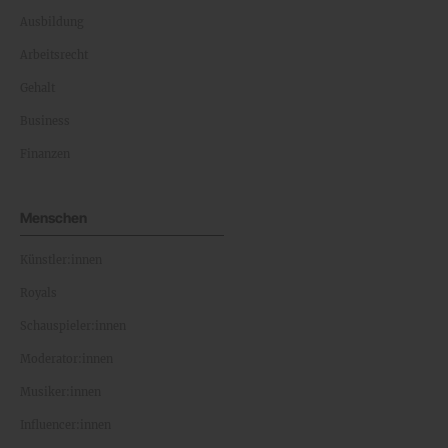
Ausbildung
Arbeitsrecht
Gehalt
Business
Finanzen
Menschen
Künstler:innen
Royals
Schauspieler:innen
Moderator:innen
Musiker:innen
Influencer:innen