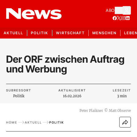
ABO
AKTUELL
POLITIK
WIRTSCHAFT
MENSCHEN
LEBE
Der ORF zwischen Auftrag
und Werbung
SUBRESSORT
AKTUALISIERT
LESEZEIT
Politik
16.02.2026
3 min
Peter Plaikner
©
Matt Observe
HOME
AKTUELL
POLITIK