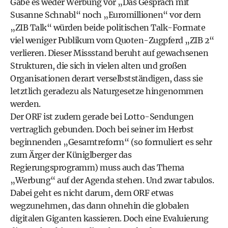
Gäbe es weder Werbung vor „Das Gespräch mit
Susanne Schnabl“ noch „Euromillionen“ vor dem
„ZIB Talk“ würden beide politischen Talk-Formate
viel weniger Publikum vom Quoten-Zugpferd „ZIB 2“
verlieren. Dieser Missstand beruht auf gewachsenen
Strukturen, die sich in vielen alten und großen
Organisationen derart verselbstständigen, dass sie
letztlich geradezu als Naturgesetze hingenommen
werden.
Der ORF ist zudem gerade bei Lotto-Sendungen
vertraglich gebunden. Doch bei seiner im Herbst
beginnenden „Gesamtreform“ (so formuliert es sehr
zum Ärger der Küniglberger das
Regierungsprogramm) muss auch das Thema
„Werbung“ auf der Agenda stehen. Und zwar tabulos.
Dabei geht es nicht darum, dem ORF etwas
wegzunehmen, das dann ohnehin die globalen
digitalen Giganten kassieren. Doch eine Evaluierung