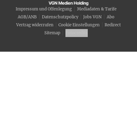
VGN Medien Holding
Impressum und Offenlegung
Mediadaten & Tarife
AGB/ANB
Datenschutzpolicy
Jobs VGN
Abo
Vertrag widerrufen
Cookie Einstellungen
Redirect
Sitemap
Fotocredits