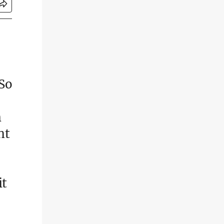
 So
m
ht
it