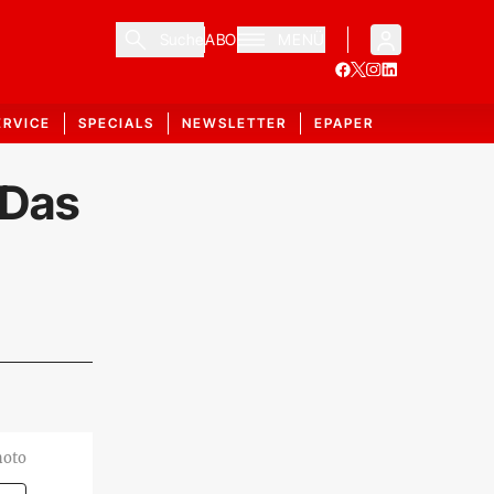
Suche
ABO
MENÜ
ERVICE
SPECIALS
NEWSLETTER
EPAPER
 Das
hoto