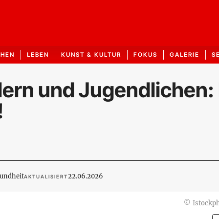
CHEN
LEBEN
KUNST & KULTUR
FOKUS
GALERIE
S
dern und Jugendlichen:
!
undheit
22.06.2026
AKTUALISIERT
©
Istockp