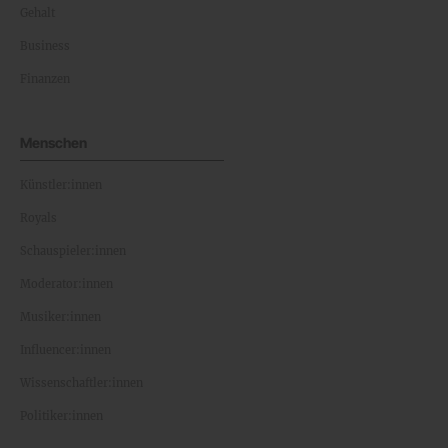
Gehalt
Business
Finanzen
Menschen
Künstler:innen
Royals
Schauspieler:innen
Moderator:innen
Musiker:innen
Influencer:innen
Wissenschaftler:innen
Politiker:innen