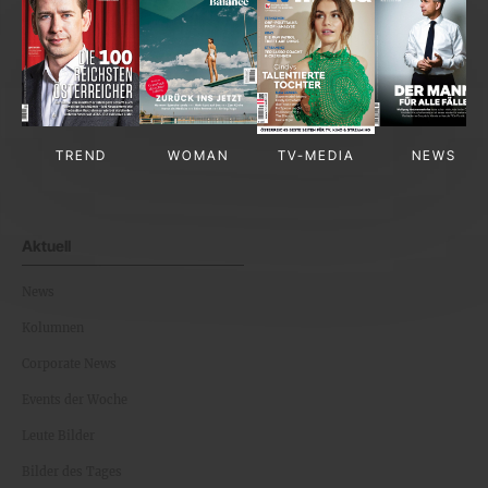
TREND
WOMAN
TV-MEDIA
NEWS
Aktuell
News
Kolumnen
Corporate News
Events der Woche
Leute Bilder
Bilder des Tages