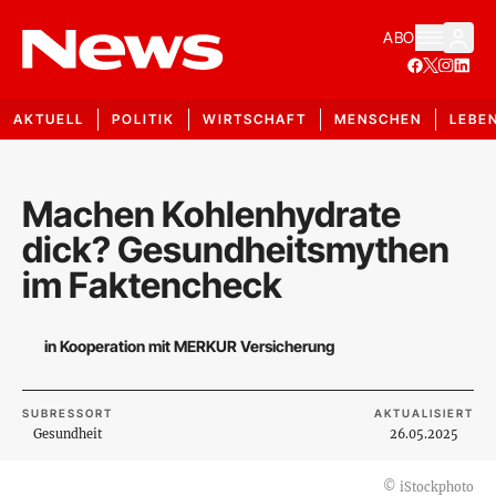
ABO
AKTUELL
POLITIK
WIRTSCHAFT
MENSCHEN
LEBE
Machen Kohlenhydrate
dick? Gesundheitsmythen
im Faktencheck
in Kooperation mit MERKUR Versicherung
SUBRESSORT
AKTUALISIERT
Gesundheit
26.05.2025
©
iStockphoto