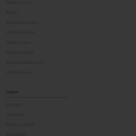
Künstler:innen
Royals
Schauspieler:innen
Moderator:innen
Musiker:innen
Influencer:innen
Wissenschaftler:innen
Politiker:innen
Leben
Kulinarik
Gesundheit
Reisen & Freizeit
Immobilien