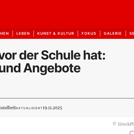
CHEN
LEBEN
KUNST & KULTUR
FOKUS
GALERIE
S
or der Schule hat:
 und Angebote
sundheit
19.11.2025
AKTUALISIERT
©
iStockP