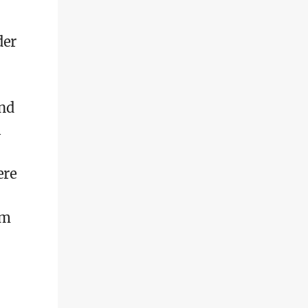
der
end
l
ere
im