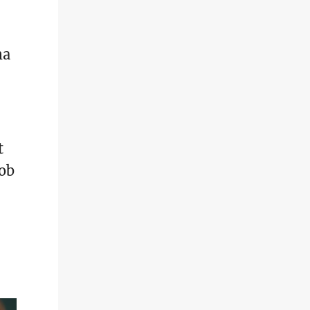
ma
t
 ob