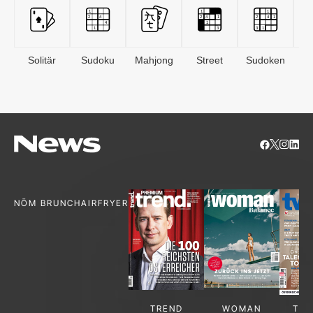
Solitär
Sudoku
Mahjong
Street
Sudoken
B
S
NÖM BRUNCH
AIRFRYER
TREND
WOMAN
TV-