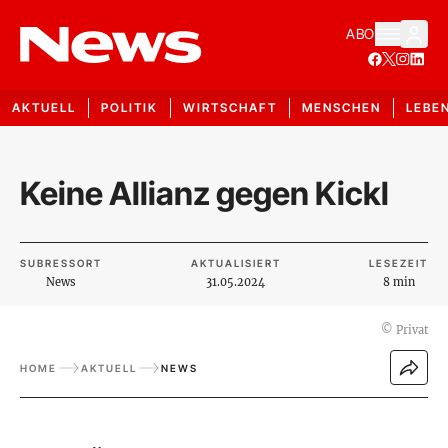
ABO
AKTUELL
POLITIK
WIRTSCHAFT
MENSCHEN
LEBE
Keine Allianz gegen Kickl
SUBRESSORT
AKTUALISIERT
LESEZEIT
News
31.05.2024
8 min
©
Privat
HOME
AKTUELL
NEWS