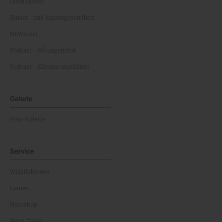
Good Health
Kinder- und Jugendgesundheit
NEWScast
Podcast - OÖ ungefiltert
Podcast - Kärnten ungefiltert
Galerie
Foto-Galerie
Service
Whistleblower
Games
Horoskop
News Team