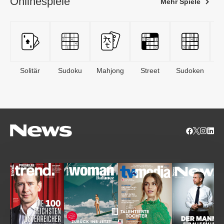
Onlinespiele
Mehr Spiele
Solitär
Sudoku
Mahjong
Street
Sudoken
B
S