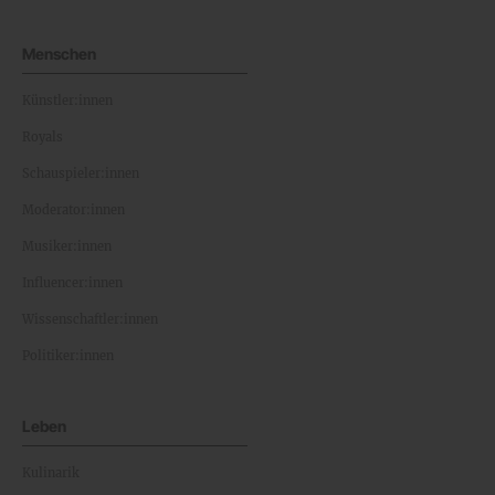
Menschen
Künstler:innen
Royals
Schauspieler:innen
Moderator:innen
Musiker:innen
Influencer:innen
Wissenschaftler:innen
Politiker:innen
Leben
Kulinarik