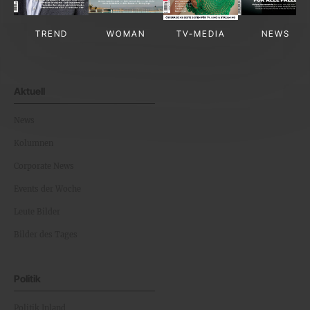
TREND
WOMAN
TV-MEDIA
NEWS
Aktuell
News
Kolumnen
Corporate News
Events der Woche
Leute Bilder
Bilder des Tages
Politik
Politik Inland