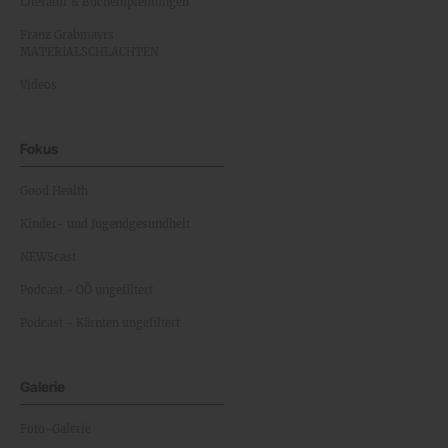
Literatur & Buchempfehlungen
Franz Grabmayrs
MATERIALSCHLACHTEN
Videos
Fokus
Good Health
Kinder- und Jugendgesundheit
NEWScast
Podcast - OÖ ungefiltert
Podcast - Kärnten ungefiltert
Galerie
Foto-Galerie