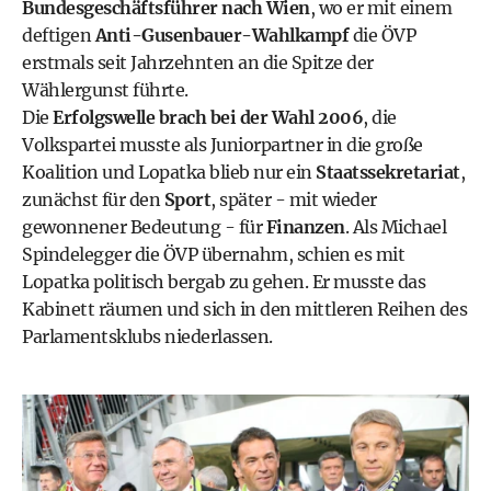
Bundesgeschäftsführer nach Wien
, wo er mit einem
deftigen
Anti-Gusenbauer-Wahlkampf
die ÖVP
erstmals seit Jahrzehnten an die Spitze der
Wählergunst führte.
Die
Erfolgswelle brach bei der Wahl 2006
, die
Volkspartei musste als Juniorpartner in die große
Koalition und Lopatka blieb nur ein
Staatssekretariat
,
zunächst für den
Sport
, später - mit wieder
gewonnener Bedeutung - für
Finanzen
. Als Michael
Spindelegger die ÖVP übernahm, schien es mit
Lopatka politisch bergab zu gehen. Er musste das
Kabinett räumen und sich in den mittleren Reihen des
Parlamentsklubs niederlassen.