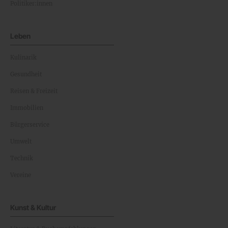
Politiker:innen
Leben
Kulinarik
Gesundheit
Reisen & Freizeit
Immobilien
Bürgerservice
Umwelt
Technik
Vereine
Kunst & Kultur