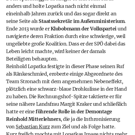
anders und holte Lopatka nach nicht einmal
eineinhalb Jahren zurück und das sogar direkt an
seine Seite als
Staatssekretär im
Außenministerium
.
Ende 2013 wurde er
Klubobmann der Volkspartei
und
navigierte deren Fraktion durch eine schwierige, weil
ungeliebte große Koalition. Dass er der
SPÖ
dabei das
Leben leicht machte, wird keiner der damals
Beteiligten behaupten.
Reinhold Lopatka festigte in dieser Phase seinen Ruf
als Ränkeschmied, eroberte einige Abgeordnete des
Team Stronach mit dem angenehmen Nebeneffekt,
plötzlich eine schwarz-blaue Drohkulisse in der Hand
zu haben. Die Rechnungshof-Spitze taktierte er für
seine nähere Landsfrau Margit Kraker und schließlich
hatte er eine
führende Rolle in der Demontage
Reinhold Mitterlehners
, die ja die Inthronisierung
von
Sebastian Kurz
zum Ziel und als Folge hatte.
Kurz freilich mochte mit Lopatkas Image nichts mehr