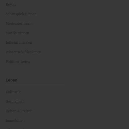
Royals
Schauspieler:innen
Moderator:innen
Musiker:innen
Influencer:innen
Wissenschaftler:innen
Politiker:innen
Leben
Kulinarik
Gesundheit
Reisen & Freizeit
Immobilien