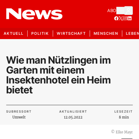
ABO
AKTUELL
POLITIK
WIRTSCHAFT
MENSCHEN
LEBE
Wie man Nützlingen im
Garten mit einem
Insektenhotel ein Heim
bietet
SUBRESSORT
AKTUALISIERT
LESEZEIT
Umwelt
12.05.2022
8 min
©
Elke Mayr