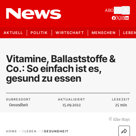
ABO
AKTUELL
POLITIK
WIRTSCHAFT
MENSCHEN
LEBE
Vitamine, Ballaststoffe &
Co.: So einfach ist es,
gesund zu essen
SUBRESSORT
AKTUALISIERT
LESEZEIT
Gesundheit
15.09.2022
25 min
©
Elke Mayr
HOME
LEBEN
GESUNDHEIT