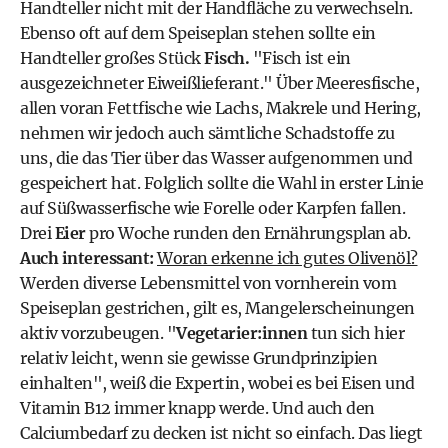
Handteller nicht mit der Handfläche zu verwechseln.
Ebenso oft auf dem Speiseplan stehen sollte ein
Handteller großes Stück
Fisch.
"Fisch ist ein
ausgezeichneter Eiweißlieferant." Über Meeresfische,
allen voran Fettfische wie Lachs, Makrele und Hering,
nehmen wir jedoch auch sämtliche Schadstoffe zu
uns, die das Tier über das Wasser aufgenommen und
gespeichert hat. Folglich sollte die Wahl in erster Linie
auf Süßwasserfische wie Forelle oder Karpfen fallen.
Drei
Eier
pro Woche runden den Ernährungsplan ab.
Auch interessant:
Woran erkenne ich gutes Olivenöl?
Werden diverse Lebensmittel von vornherein vom
Speiseplan gestrichen, gilt es, Mangelerscheinungen
aktiv vorzubeugen. "
Vegetarier:innen
tun sich hier
relativ leicht, wenn sie gewisse Grundprinzipien
einhalten", weiß die Expertin, wobei es bei Eisen und
Vitamin B12 immer knapp werde. Und auch den
Calciumbedarf zu decken ist nicht so einfach. Das liegt