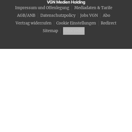
VGN Medien Holding
Impressum und Offenlegung
Mediadaten & Tarife
AGB/ANB
Datenschutzpolicy
Jobs VGN
Abo
Vertrag widerrufen
Cookie Einstellungen
Redirect
Sitemap
Fotocredits