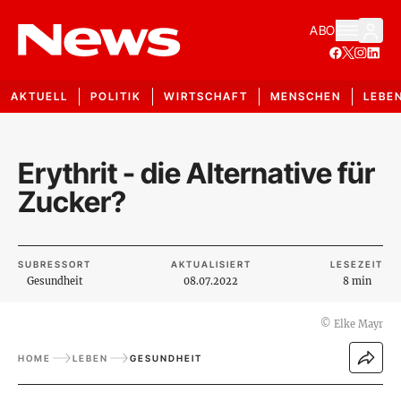
ABO
AKTUELL
POLITIK
WIRTSCHAFT
MENSCHEN
LEBE
Erythrit - die Alternative für
Zucker?
SUBRESSORT
AKTUALISIERT
LESEZEIT
Gesundheit
08.07.2022
8 min
©
Elke Mayr
HOME
LEBEN
GESUNDHEIT