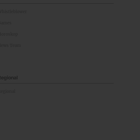
Whistleblower
Games
Horoskop
News Team
Regional
Regional