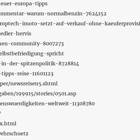
nteuer-europa-tipps
k-kommentar-warum-normalbenzin-7624152
proptech-imoto-setzt-auf-verkauf-ohne-kaeuferprovis
iedler-hervis
chenen-community-8007273
elbstbefriedigung-spricht
-in-der-spitzenpolitik-8728814
-tipps-reise-11601123
aper/newsreisen5.shtml
gaben/199915/stories/0501.asp
ehenswuerdigkeiten-weltweit-11308780
/
ex.html
-wehrschuetz