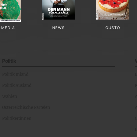
-MEDIA
NEWS
GUSTO
Politik
Politik Inland
Politik Ausland
K
Wahlen
Österreichische Parteien
A
Politiker:innen