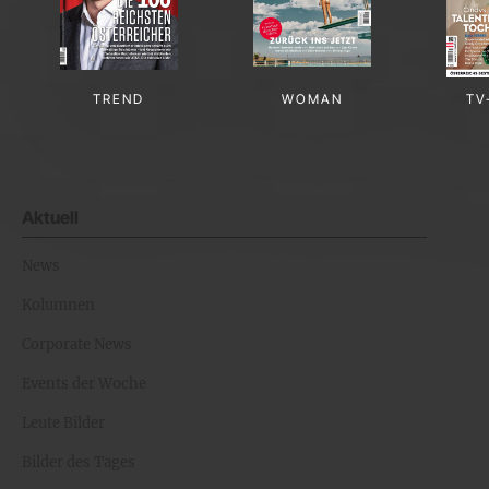
TREND
WOMAN
TV
Aktuell
News
Kolumnen
Corporate News
Events der Woche
Leute Bilder
Bilder des Tages