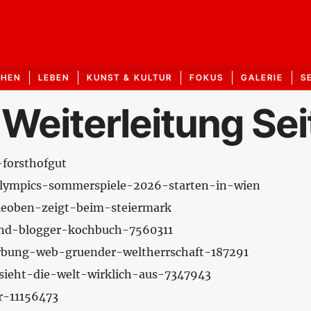
CHEN
LEBEN
KUNST & KULTUR
FOKUS
GALERIE
S
 Weiterleitung Se
-forsthofgut
-olympics-sommerspiele-2026-starten-in-wien
-leoben-zeigt-beim-steiermark
tund-blogger-kochbuch-7560311
erbung-web-gruender-weltherrschaft-187291
-sieht-die-welt-wirklich-aus-7347943
er-11156473