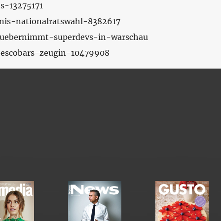
es-13275171
bnis-nationalratswahl-8382617
s-uebernimmt-superdevs-in-warschau
n-escobars-zeugin-10479908