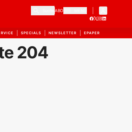
Suche
ABO
MENÜ
ERVICE
SPECIALS
NEWSLETTER
EPAPER
ite 204