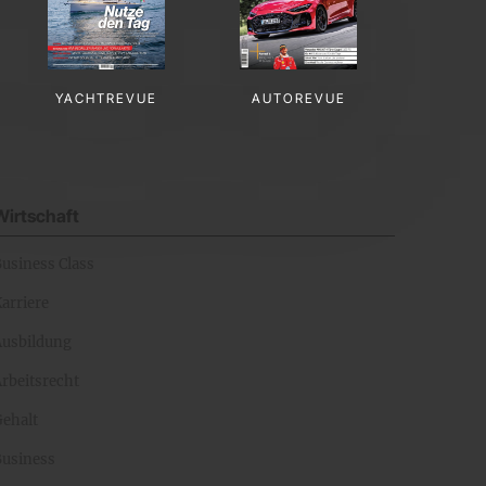
YACHTREVUE
AUTOREVUE
Wirtschaft
Business Class
arriere
Ausbildung
rbeitsrecht
Gehalt
Business