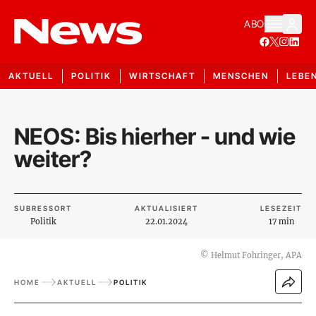
ABO
AKTUELL
POLITIK
WIRTSCHAFT
MENSCHEN
LEBE
NEOS: Bis hierher - und wie
weiter?
SUBRESSORT
AKTUALISIERT
LESEZEIT
Politik
22.01.2024
17 min
©
Helmut Fohringer, APA
HOME
AKTUELL
POLITIK