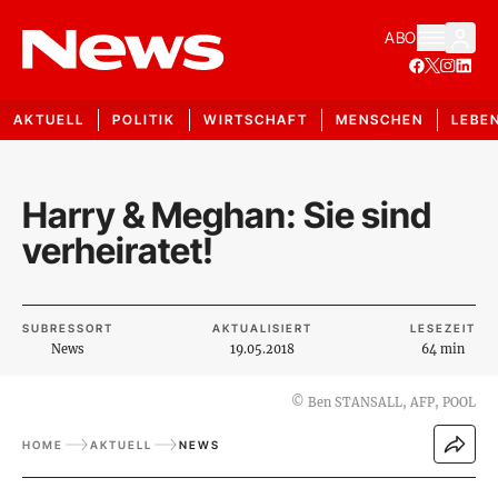
ABO
AKTUELL
POLITIK
WIRTSCHAFT
MENSCHEN
LEBE
Harry & Meghan: Sie sind
verheiratet!
SUBRESSORT
AKTUALISIERT
LESEZEIT
News
19.05.2018
64 min
©
Ben STANSALL, AFP, POOL
HOME
AKTUELL
NEWS