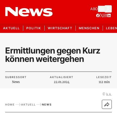
ABO
AKTUELL
POLITIK
WIRTSCHAFT
MENSCHEN
LEBE
Ermittlungen gegen Kurz
können weitergehen
SUBRESSORT
AKTUALISIERT
LESEZEIT
News
22.01.2024
112 min
©
k.A.
HOME
AKTUELL
NEWS