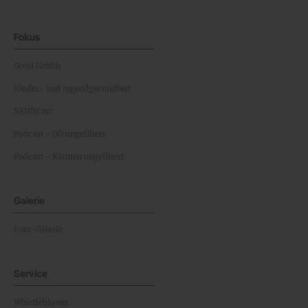
Fokus
Good Health
Kinder- und Jugendgesundheit
NEWScast
Podcast - OÖ ungefiltert
Podcast - Kärnten ungefiltert
Galerie
Foto-Galerie
Service
Whistleblower