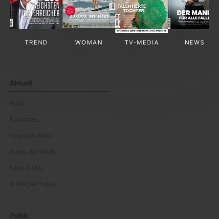
TREND
WOMAN
TV-MEDIA
NEWS
Aktuell
News
Kolumnen
Corporate News
Events der Woche
Leute Bilder
Bilder des Tages
Politik