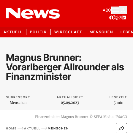
ABO
AKTUELL
POLITIK
WIRTSCHAFT
MENSCHEN
LEBE
Magnus Brunner:
Vorarlberger Allrounder als
Finanzminister
SUBRESSORT
AKTUALISIERT
LESEZEIT
Menschen
05.09.2023
5 min
Finanzminister Magnus Brunner
©
SEPA.Media, IMAGO
HOME
AKTUELL
MENSCHEN