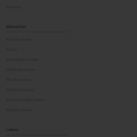
Finanzen
Menschen
Künstler:innen
Royals
Schauspieler:innen
Moderator:innen
Musiker:innen
Influencer:innen
Wissenschaftler:innen
Politiker:innen
Leben