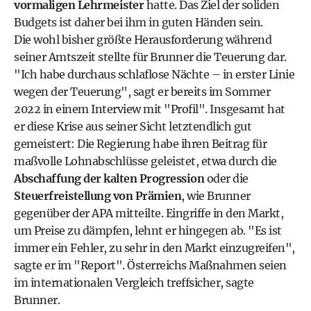
vormaligen Lehrmeister
hatte. Das Ziel der soliden
Budgets ist daher bei ihm in guten Händen sein.
Die wohl bisher größte Herausforderung während
seiner Amtszeit stellte für Brunner die
Teuerung
dar.
"Ich habe durchaus schlaflose Nächte – in erster Linie
wegen der Teuerung", sagt er bereits im Sommer
2022 in einem
Interview mit "Profil"
. Insgesamt hat
er diese Krise aus seiner Sicht letztendlich gut
gemeistert: Die Regierung habe ihren Beitrag für
maßvolle Lohnabschlüsse geleistet, etwa durch die
Abschaffung der
kalten Progression
oder die
Steuerfreistellung von Prämien
, wie Brunner
gegenüber der APA mitteilte. Eingriffe in den Markt,
um Preise zu dämpfen, lehnt er hingegen ab. "Es ist
immer ein Fehler, zu sehr in den Markt einzugreifen",
sagte er im "Report". Österreichs Maßnahmen seien
im internationalen Vergleich treffsicher, sagte
Brunner.