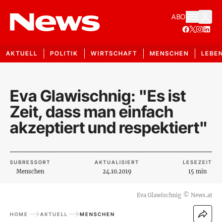
ABO
AKTUELL
POLITIK
WIRTSCHAFT
MENSCHEN
LEBE
Eva Glawischnig: "Es ist
Zeit, dass man einfach
akzeptiert und respektiert"
SUBRESSORT
AKTUALISIERT
LESEZEIT
Menschen
24.10.2019
15 min
Eva Glawischnig
©
News.at
HOME
AKTUELL
MENSCHEN