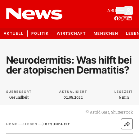
ABO
AKTUELL
POLITIK
WIRTSCHAFT
MENSCHEN
LEBE
Neurodermitis: Was hilft bei
der atopischen Dermatitis?
SUBRESSORT
AKTUALISIERT
LESEZEIT
Gesundheit
02.08.2022
6 min
©
Astrid Gast, Shutterstock
HOME
LEBEN
GESUNDHEIT