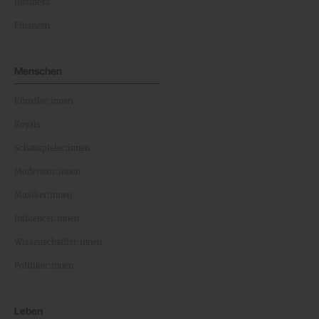
Business
Finanzen
Menschen
Künstler:innen
Royals
Schauspieler:innen
Moderator:innen
Musiker:innen
Influencer:innen
Wissenschaftler:innen
Politiker:innen
Leben