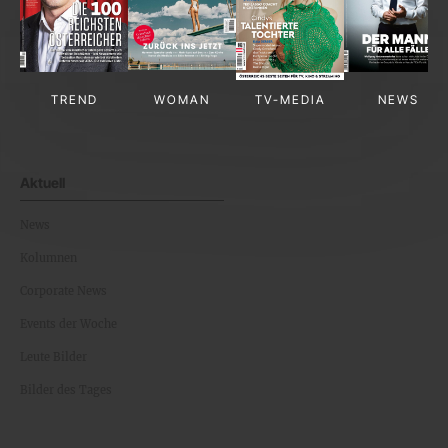
TREND
WOMAN
TV-MEDIA
NEWS
Aktuell
News
Kolumnen
Corporate News
Events der Woche
Leute Bilder
Bilder des Tages