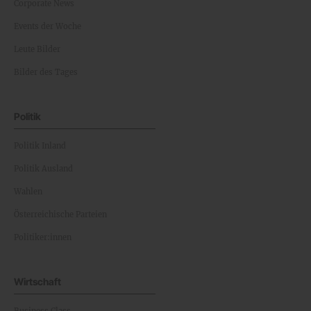
Corporate News
Events der Woche
Leute Bilder
Bilder des Tages
Politik
Politik Inland
Politik Ausland
Wahlen
Österreichische Parteien
Politiker:innen
Wirtschaft
Business Class