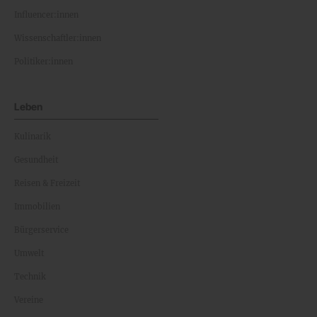
Influencer:innen
Wissenschaftler:innen
Politiker:innen
Leben
Kulinarik
Gesundheit
Reisen & Freizeit
Immobilien
Bürgerservice
Umwelt
Technik
Vereine