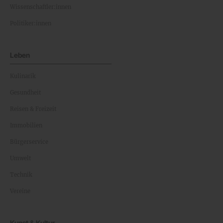
Wissenschaftler:innen
Politiker:innen
Leben
Kulinarik
Gesundheit
Reisen & Freizeit
Immobilien
Bürgerservice
Umwelt
Technik
Vereine
Kunst & Kultur