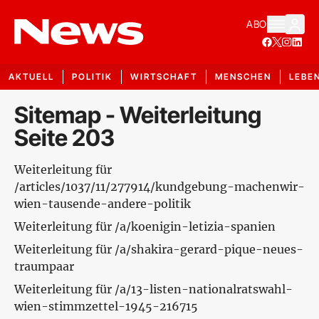
ABO
AKTUELL
POLITIK
WIRTSCHAFT
MENSCHEN
LEBE
Sitemap - Weiterleitung
Seite 203
Weiterleitung für
/articles/1037/11/277914/kundgebung-machenwir-
wien-tausende-andere-politik
Weiterleitung für /a/koenigin-letizia-spanien
Weiterleitung für /a/shakira-gerard-pique-neues-
traumpaar
Weiterleitung für /a/13-listen-nationalratswahl-
wien-stimmzettel-1945-216715