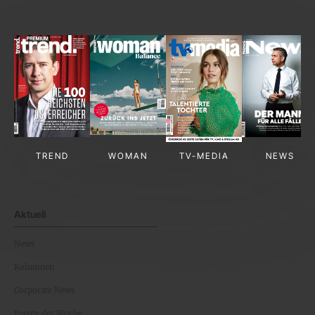
TREND
WOMAN
TV-MEDIA
NEWS
Aktuell
News
Kolumnen
Corporate News
Events der Woche