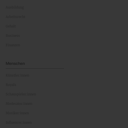
Ausbildung
Arbeitsrecht
Gehalt
Business
Finanzen
Menschen
Künstler:innen
Royals
Schauspieler:innen
Moderator:innen
Musiker:innen
Influencer:innen