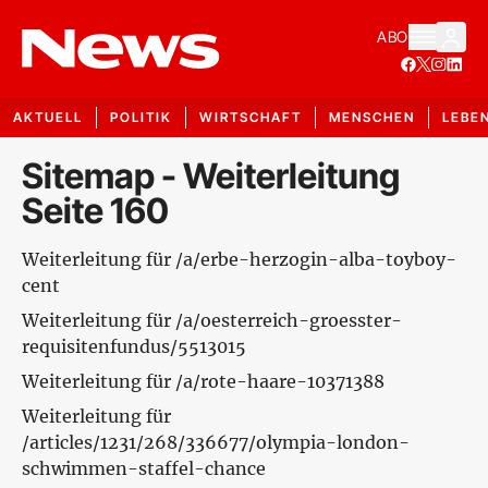
ABO
AKTUELL
POLITIK
WIRTSCHAFT
MENSCHEN
LEBE
Sitemap - Weiterleitung
Seite 160
Weiterleitung für /a/erbe-herzogin-alba-toyboy-
cent
Weiterleitung für /a/oesterreich-groesster-
requisitenfundus/5513015
Weiterleitung für /a/rote-haare-10371388
Weiterleitung für
/articles/1231/268/336677/olympia-london-
schwimmen-staffel-chance