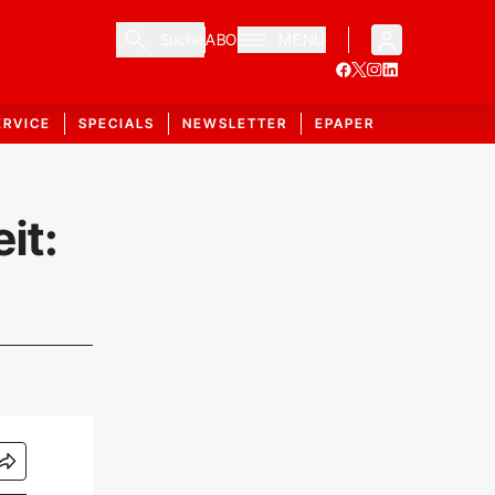
Suche
ABO
MENÜ
ERVICE
SPECIALS
NEWSLETTER
EPAPER
it: