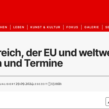
CHEN
LEBEN
KUNST & KULTUR
FOKUS
GALERIE
S
eich, der EU und weltwe
n und Termine
29.09.2024
13 min
UALISIERT
LESEZEIT