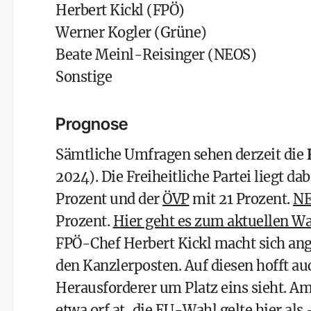
Herbert Kickl
(
FPÖ
)
Werner Kogler
(
Grüne
)
Beate Meinl-Reisinger
(
NEOS
)
Sonstige
Prognose
Sämtliche Umfragen sehen derzeit die
2024). Die Freiheitliche Partei liegt d
Prozent und der
ÖVP
mit 21 Prozent.
N
Prozent.
Hier geht es zum aktuellen Wa
FPÖ-Chef
Herbert Kickl
macht sich ang
den Kanzlerposten. Auf diesen hofft au
Herausforderer um Platz eins sieht. Am 
etwa
orf.at
, die
EU-Wahl
gelte hier als