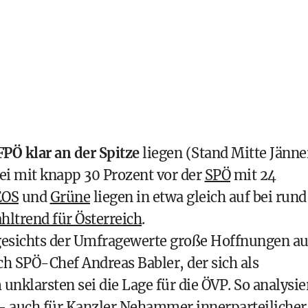
FPÖ
klar an der Spitze
liegen (Stand Mitte Jänne
abei mit knapp 30 Prozent vor der
SPÖ
mit 24
EOS
und
Grüne
liegen in etwa gleich auf bei rund
hltrend für Österreich
.
esichts der Umfragewerte große Hoffnungen au
ch SPÖ-Chef Andreas Babler, der sich als
unklarsten sei die Lage für die ÖVP. So analysie
 – auch für Kanzler Nehammer innerparteilicher