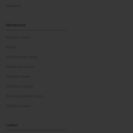
Finanzen
Menschen
Künstler:innen
Royals
Schauspieler:innen
Moderator:innen
Musiker:innen
Influencer:innen
Wissenschaftler:innen
Politiker:innen
Leben