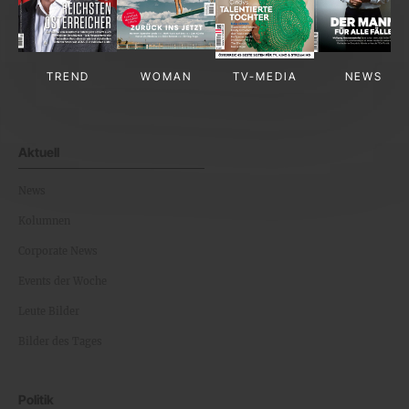
TREND
WOMAN
TV-MEDIA
NEWS
Aktuell
News
Kolumnen
Corporate News
Events der Woche
Leute Bilder
Bilder des Tages
Politik