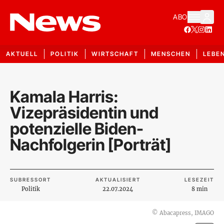
ABO
AKTUELL
POLITIK
WIRTSCHAFT
MENSCHEN
LEBE
Kamala Harris:
Vizepräsidentin und
potenzielle Biden-
Nachfolgerin [Porträt]
SUBRESSORT
AKTUALISIERT
LESEZEIT
Politik
22.07.2024
8 min
©
Abacapress, IMAGO