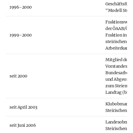
Geschäftsführ
1996–2000
"Modell Stei
Fraktionsvors
der ÖAAB/ÖV
1999–2000
Fraktion in de
steirischen
Arbeiterkam
Mitglied des
Vorstandes de
Bundesarbei
seit 2000
und Abgeordn
zum Steiermä
Landtag (bis 
Klubobmann 
seit April 2003
Steirischen Vo
Landesobman
seit Juni 2006
Steirischen A