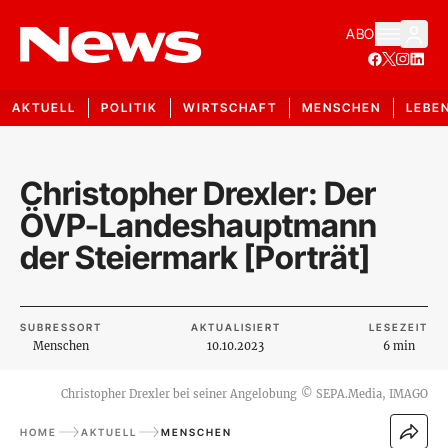
ABO
AKTUELL
POLITIK
WIRTSCHAFT
MENSCHEN
LEBE
Christopher Drexler: Der
ÖVP-Landeshauptmann
der Steiermark [Porträt]
SUBRESSORT
AKTUALISIERT
LESEZEIT
Menschen
10.10.2023
6 min
Christopher Drexler bei seiner Angelobung
©
SEPA.Media, IMAGO
HOME
AKTUELL
MENSCHEN