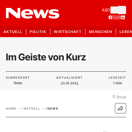
ABO
AKTUELL
POLITIK
WIRTSCHAFT
MENSCHEN
LEBE
Im Geiste von Kurz
SUBRESSORT
AKTUALISIERT
LESEZEIT
News
22.01.2024
7 min
©
Privat
HOME
AKTUELL
NEWS