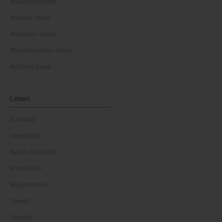
Moderator:innen
Musiker:innen
Influencer:innen
Wissenschaftler:innen
Politiker:innen
Leben
Kulinarik
Gesundheit
Reisen & Freizeit
Immobilien
Bürgerservice
Umwelt
Technik