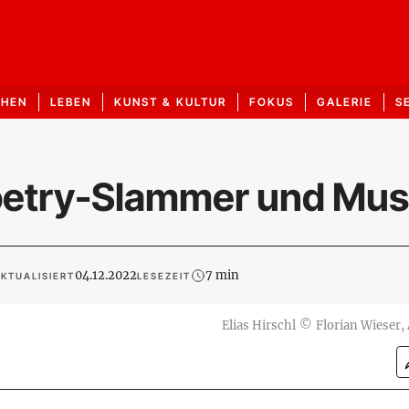
CHEN
LEBEN
KUNST & KULTUR
FOKUS
GALERIE
S
 Poetry-Slammer und Mus
04.12.2022
7 min
KTUALISIERT
LESEZEIT
Elias Hirschl
©
Florian Wieser,