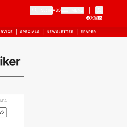
Suche
ABO
MENÜ
ERVICE
SPECIALS
NEWSLETTER
EPAPER
iker
 APA