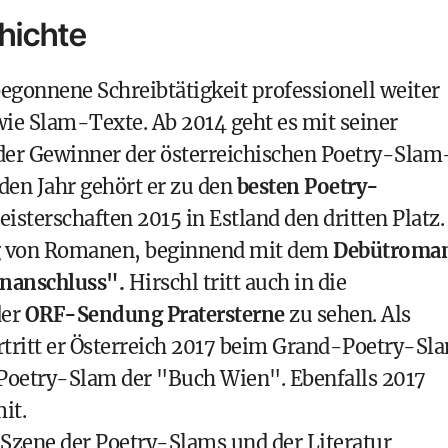
chichte
 begonnene Schreibtätigkeit professionell weiter
wie Slam-Texte. Ab 2014 geht es mit seiner
er der Gewinner der österreichischen Poetry-Slam
den Jahr gehört er zu den
besten Poetry-
sterschaften 2015 in Estland den dritten Platz.
ng von Romanen, beginnend mit dem
Debütroma
onanschluss".
Hirschl tritt auch in die
der
ORF-Sendung Pratersterne
zu sehen. Als
tritt er Österreich 2017 beim Grand-Poetry-Sl
 Poetry-Slam der "Buch Wien". Ebenfalls 2017
it.
er Szene der Poetry-Slams und der Literatur