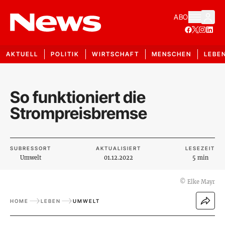
ABO
AKTUELL
POLITIK
WIRTSCHAFT
MENSCHEN
LEBE
So funktioniert die
Strompreisbremse
SUBRESSORT
AKTUALISIERT
LESEZEIT
Umwelt
01.12.2022
5 min
©
Elke Mayr
HOME
LEBEN
UMWELT