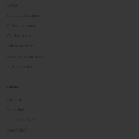
Royals
Schauspieler:innen
Moderator:innen
Musiker:innen
Influencer:innen
Wissenschaftler:innen
Politiker:innen
Leben
Kulinarik
Gesundheit
Reisen & Freizeit
Immobilien