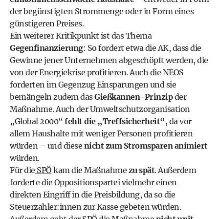
der begünstigten Strommenge oder in Form eines
günstigeren Preises.
Ein weiterer Kritikpunkt ist das Thema
Gegenfinanzierung
: So fordert etwa die AK, dass die
Gewinne jener Unternehmen abgeschöpft werden, die
von der Energiekrise profitieren. Auch die
NEOS
forderten im Gegenzug Einsparungen und sie
bemängeln zudem das
Gießkannen-Prinzip
der
Maßnahme. Auch der Umweltschutzorganisation
„Global 2000“
fehlt die „Treffsicherheit“
, da vor
allem Haushalte mit weniger Personen profitieren
würden – und diese
nicht zum Stromsparen animiert
würden.
Für die
SPÖ
kam die Maßnahme
zu spät
. Außerdem
forderte die
Opposition
spartei vielmehr einen
direkten Eingriff in die Preisbildung, da so die
Steuerzahler:innen zur Kasse gebeten würden.
Außerdem geht der SPÖ die Maßnahme
nicht weit