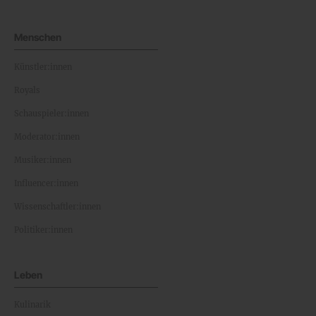
Menschen
Künstler:innen
Royals
Schauspieler:innen
Moderator:innen
Musiker:innen
Influencer:innen
Wissenschaftler:innen
Politiker:innen
Leben
Kulinarik