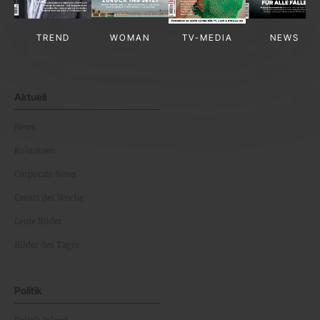
TREND
WOMAN
TV-MEDIA
NEWS
Aktuell
News
Kolumnen
Corporate News
Events der Woche
Leute Bilder
Bilder des Tages
Politik