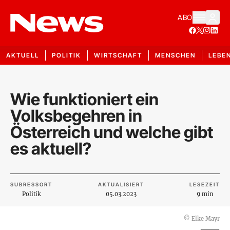
ABO
AKTUELL
POLITIK
WIRTSCHAFT
MENSCHEN
LEBE
Wie funktioniert ein
Volksbegehren in
Österreich und welche gibt
es aktuell?
SUBRESSORT
AKTUALISIERT
LESEZEIT
Politik
05.03.2023
9 min
©
Elke Mayr