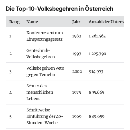
Die Top-10-Volksbegehren in Österreich
Rang
Name
Jahr
Anzahl der Unterschr
Konferenzzentrum-
1
1982
1.361.562
Einsparungsgesetz
Gentechnik-
2
1997
1.225.790
Volksbegehren
Volksbegehren Veto
3
2002
914.973
gegen Temelin
Schutz des
4
menschlichen
1975
895.665
Lebens
Schrittweise
5
Einführung der 40-
1969
889.659
Stunden-Woche