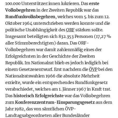
100.000 Unterstützer:innen lukrieren. Das
erste
Volksbegehren
in der Zweiten Republik war das
Rundfunkvolksbegehren
, welches vom 5. bis zum 12.
Oktober 1964 unterschrieben werden konnte und die
politische Unabhängigkeit des
ORF
stärken sollte.
Insgesamt beteiligten sich 832.353 Personen (17,27 %
aller Stimmberechtigten) daran. Das ORF-
Volksbegehren war damit zahlenmäßig eines der
Erfolgreichsten in der Geschichte der Zweiten
Republik. Im Nationalrat blieb es jedoch lediglich bei
einem Gesetzesentwurf. Erst nachdem die
ÖVP
bei den
Nationalratswahlen 1966 die absolute Mehrheit
erzielte, wurde ein entsprechendes Rundfunkgesetz
verabschiedet, welches am 1. Jänner 1967 in Kraft trat.
Das
historisch Erfolgreichste
war das Volksbegehren
zum
Konferenzzentrum-Einsparungsgesetz
aus dem
Jahr 1982, das von sämtlichen ÖVP-
Landtagsabgeordneten aller Bundesländer