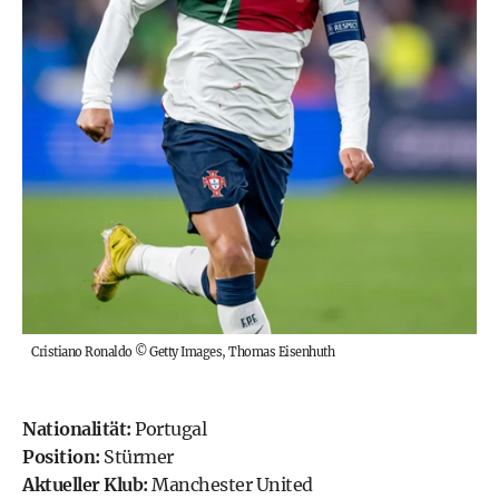
Cristiano Ronaldo
©
Getty Images, Thomas Eisenhuth
Nationalität:
Portugal
Position:
Stürmer
Aktueller Klub:
Manchester United