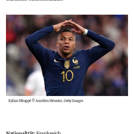
Kylian Mbappé
©
Aurelien Meunier, Getty Images
Nationalität:
Frankreich