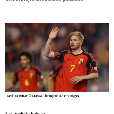
Kevin De Bruyne
©
Dean Mouhtaropoulos, Getty Images
Nationalität:
Belgien