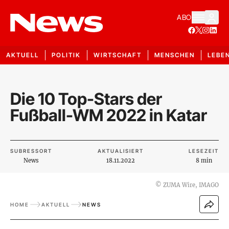
ABO
AKTUELL
POLITIK
WIRTSCHAFT
MENSCHEN
LEBE
Die 10 Top-Stars der
Fußball-WM 2022 in Katar
SUBRESSORT
AKTUALISIERT
LESEZEIT
News
18.11.2022
8 min
©
ZUMA Wire, IMAGO
HOME
AKTUELL
NEWS