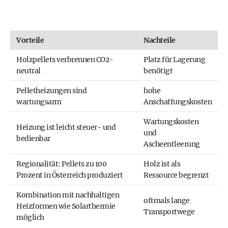
Vorteile
Nachteile
Holzpellets verbrennen CO2-
Platz für Lagerung
neutral
benötigt
Pelletheizungen sind
hohe
wartungsarm
Anschaffungskosten
Wartungskosten
Heizung ist leicht steuer- und
und
bedienbar
Ascheentleerung
Regionalität: Pellets zu 100
Holz ist als
Prozent in Österreich produziert
Ressource begrenzt
Kombination mit nachhaltigen
oftmals lange
Heizformen wie Solarthermie
Transportwege
möglich