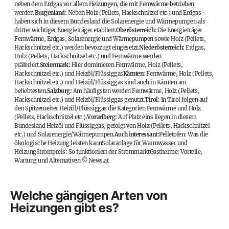
neben dem Erdgas vor allem Heizungen, die mit Fernwärme betrieben
werden.
Burgenland:
Neben Holz (Pellets, Hackschnitzel etc.) und Erdgas
haben sich in diesem Bundesland die Solarenergie und Wärmepumpen als
dritter wichtiger Energieträger etabliert.
Oberösterreich:
Die Energieträger
Fernwärme, Erdgas, Solarenergie und Wärmepumpen sowie Holz (Pellets,
Hackschnitzel etc.) werden bevorzugt eingesetzt.
Niederösterreich:
Erdgas,
Holz (Pellets, Hackschnitzel etc.) und Fernwärme werden
präferiert.
Steiermark:
Hier dominieren Fernwärme, Holz (Pellets,
Hackschnitzel etc.) und Heizöl/Flüssiggas
Kärnten:
Fernwärme, Holz (Pellets,
Hackschnitzel etc.) und Heizöl/Flüssiggas sind auch in Kärnten am
beliebtesten.
Salzburg:
Am häufigsten werden Fernwärme, Holz (Pellets,
Hackschnitzel etc.) und Heizöl/Flüssiggas genutzt.
Tirol:
In Tirol folgen auf
den Spitzenreiter Heizöl/Flüssiggas die Kategorien Fernwärme und Holz
(Pellets, Hackschnitzel etc.).
Vorarlberg:
Auf Platz eins liegen in diesem
Bundesland Heizöl und Flüssiggas, gefolgt von Holz (Pellets, Hackschnitzel
etc.) und Solarenergie/Wärmepumpen.
Auch interessant:
Pelletofen: Was die
ökologische Heizung leisten kann
Solaranlage für Warmwasser und
Heizung
Strompreis: So funktioniert der Strommarkt
Gastherme: Vorteile,
Wartung und Alternativen
©
News.at
Welche gängigen Arten von
Heizungen gibt es?