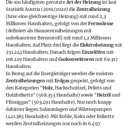
Die am häufigsten genutzte
Art der Heizung
ist laut
Statisitk Austria (2019/2020) die
Zentralheizung
(bzw. eine gleichwertige Heizung) mit rund 2,3
Millionen Haushalten, gefolgt von der
Fernwärme
(definiert als Hauszentralheizungen mit
unbekanntem Brennstoff) mit rund 1,2 Millionen
Haushalten. Auf Platz drei liegt die
Elektroheizung
mit
251.243 Haushalten. Danach folgen
Einzelöfen
mit
106.129 Haushalten und
Gaskonvektoren
mit 69.317
Haushalten.
In Bezug auf die Energieträger werden die meisten
Zentralheizungen
mit
Erdgas
gespeist, gefolgt von
den Kategorien "
Holz
, Hackschnitzel, Pellets und
Holzbriketts" (568.353 Haushalte) sowie "
Heizöl
und
Flüssiggas" (503.491 Haushalte). Nur noch knapp
dahinter liegen
Solaranlagen
und Wärmepumpen
(421.385 Haushalte). Mit Kohle, Koks oder Briketts
werden Zentralheizungen nur noch in 6.497