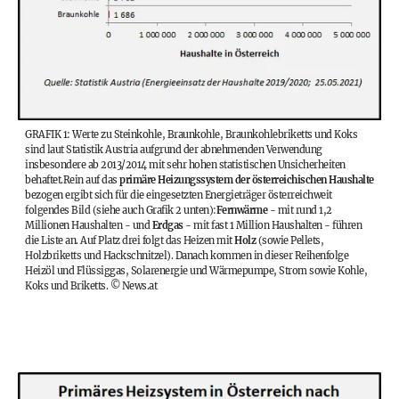
GRAFIK 1: Werte zu Steinkohle, Braunkohle, Braunkohlebriketts und Koks
sind laut Statistik Austria aufgrund der abnehmenden Verwendung
insbesondere ab 2013/2014 mit sehr hohen statistischen Unsicherheiten
behaftet.
Rein auf das
primäre Heizungssystem der österreichischen Haushalte
bezogen ergibt sich für die eingesetzten Energieträger österreichweit
folgendes Bild (siehe auch Grafik 2 unten):
Fernwärme
- mit rund 1,2
Millionen Haushalten - und
Erdgas
- mit fast 1 Million Haushalten - führen
die Liste an. Auf Platz drei folgt das Heizen mit
Holz
(sowie Pellets,
Holzbriketts und Hackschnitzel). Danach kommen in dieser Reihenfolge
Heizöl und Flüssiggas, Solarenergie und Wärmepumpe, Strom sowie Kohle,
Koks und Briketts.
©
News.at