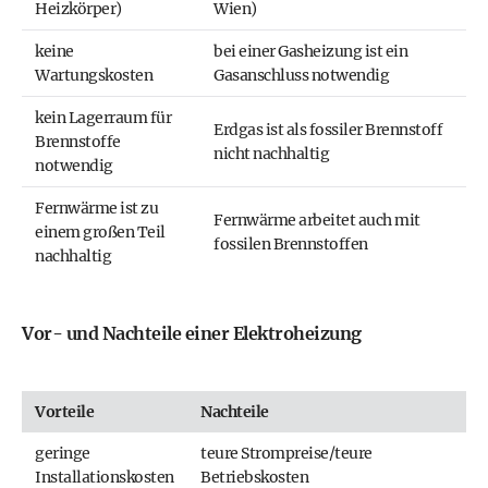
Heizkörper)
Wien)
keine
bei einer Gasheizung ist ein
Wartungskosten
Gasanschluss notwendig
kein Lagerraum für
Erdgas ist als fossiler Brennstoff
Brennstoffe
nicht nachhaltig
notwendig
Fernwärme ist zu
Fernwärme arbeitet auch mit
einem großen Teil
fossilen Brennstoffen
nachhaltig
Vor- und Nachteile einer Elektroheizung
Vorteile
Nachteile
geringe
teure Strompreise/teure
Installationskosten
Betriebskosten