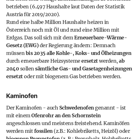
betrieben (6.497 Haushalte laut Daten der Statistik
Austria für 2019/2020).
Rund eine halbe Million Haushalte heizen in
Österreich noch mit Öl und rund eine Million mit
Erdgas. Das soll sich mit dem
Erneuerbare-Wärme-
Gesetz (EWG)
der Regierung ändern: Demnach
müssen
bis 2035 alle Kohle-, Koks- und Ölheizungen
durch erneuerbare Heizsysteme
ersetzt
werden,
ab
2040
sollen
sämtliche Gas- und Gasetagenheizungen
ersetzt
oder mit biogenem Gas betrieben werden.
Kaminofen
Der Kaminofen - auch
Schwedenofen
genannt - ist
mit einem
Ofenrohr an den Schornstein
angeschlossen und meistens freistehend. Kaminöfen
werden mit
fossilen
(z.B.: Kohlebriketts, Heizöl) oder
biogenen Brennstofen
(z..B.: Brennholz, Holzbriketts