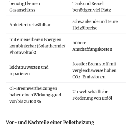
benötigt keinen
Tank und Kessel
Gasanschluss
benötigen viel Platz
schwankende und teure
Anbieter frei wählbar
Heizölpreise
mit erneuerbaren Energien
höhere
kombinierbar (Solarthermie/
Anschaffungskosten
Photovoltaik)
fossiler Brennstoff mit
leicht zu warten und
vergleichsweise hohen
reparieren
CO2-Emissionen
Öl-Brennwertheizungen
Umweltschädliche
haben einen Wirkungsgrad
Förderung von Erdöl
von bis zu 100 %
Vor- und Nachteile einer Pelletheizung