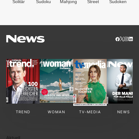
Solitär
Sudoku
Mahjong
Street
Sudoken
B
S
TREND
WOMAN
TV-MEDIA
NEWS
Aktuell