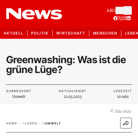
ABO
AKTUELL
POLITIK
WIRTSCHAFT
MENSCHEN
LEBE
Greenwashing: Was ist die
grüne Lüge?
SUBRESSORT
AKTUALISIERT
LESEZEIT
Umwelt
21.03.2023
10 min
©
Elke Mayr
HOME
LEBEN
UMWELT