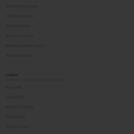
Schauspieler:innen
Moderator:innen
Musiker:innen
Influencer:innen
Wissenschaftler:innen
Politiker:innen
Leben
Kulinarik
Gesundheit
Reisen & Freizeit
Immobilien
Bürgerservice