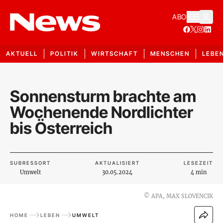
ABO
AKTUELL
POLITIK
WIRTSCHAFT
MENSCHEN
LEBE
Sonnensturm brachte am
Wochenende Nordlichter
bis Österreich
SUBRESSORT
AKTUALISIERT
LESEZEIT
Umwelt
30.05.2024
4 min
©
APA, MAX SLOVENCIK
HOME
LEBEN
UMWELT