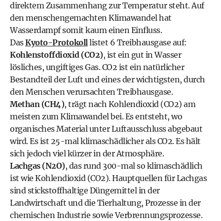
direktem Zusammenhang zur Temperatur steht. Auf
den menschengemachten Klimawandel hat
Wasserdampf somit kaum einen Einfluss.
Das
Kyoto-Protokoll
listet 6 Treibhausgase auf:
Kohlenstoffdioxid (CO2)
, ist ein gut in Wasser
lösliches, ungiftiges Gas. CO2 ist ein natürlicher
Bestandteil der Luft und eines der wichtigsten, durch
den Menschen verursachten Treibhausgase.
Methan (CH4)
, trägt nach Kohlendioxid (CO2) am
meisten zum Klimawandel bei. Es entsteht, wo
organisches Material unter Luftausschluss abgebaut
wird. Es ist 25-mal klimaschädlicher als CO2. Es hält
sich jedoch viel kürzer in der Atmosphäre.
Lachgas (N2O)
, das rund 300-mal so klimaschädlich
ist wie Kohlendioxid (CO2). Hauptquellen für Lachgas
sind stickstoffhaltige Düngemittel in der
Landwirtschaft und die Tierhaltung, Prozesse in der
chemischen Industrie sowie Verbrennungsprozesse.