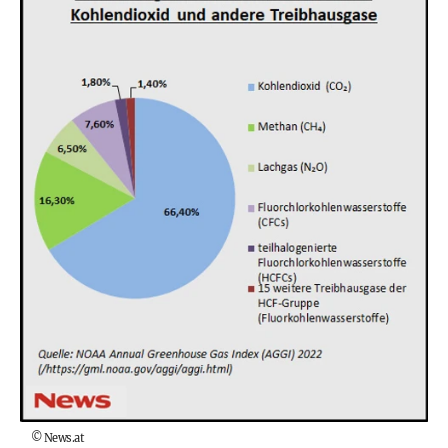
©
News.at