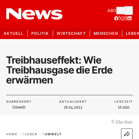
ABO
AKTUELL
POLITIK
WIRTSCHAFT
MENSCHEN
LEBE
Treibhauseffekt: Wie
Treibhausgase die Erde
erwärmen
SUBRESSORT
AKTUALISIERT
LESEZEIT
Umwelt
18.04.2023
16 min
©
Elke Mayr
HOME
LEBEN
UMWELT