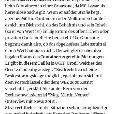
beim Containern in einer
Grauzone
, da Müll zwar als
herrenlose Sache gilt, wenn er auf der Straße liegt,
aber bei Müll in Containern oder Mülltonnen handelt
es sich um Diebstahl, da das Behältnis und sein Inhalt
(so er von Wert ist) im Eigentum des öffentlichen oder
privaten Containerbetreibers steht. Die Grauzone
beginnt damit also, ob das abgelaufene Lebensmittel
einen Wert hat oder nicht. Derzeit gibt es
über den
legalen Status des Containerns geteilte Meinungen
.
Es gibt in diesem Fall kein OGH-Urteil, welches das
Gesetz eindeutig auslegt. "
Zivilrechtlich
ist eine
Besitzstörungsklage möglich, egal ob man sich mit
dem Postschlüssel oder dem WEZ 2000 Zutritt
verschafft", erklärt Alexander Kern von der
Rechtsanwaltskanzlei "Mag. Martin Nemec"
(
Interview mit News 2018
) .
Strafrechtlich
sieht die Situation schon komplizierter