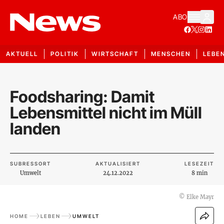
ABO
AKTUELL
POLITIK
WIRTSCHAFT
MENSCHEN
LEBE
Foodsharing: Damit
Lebensmittel nicht im Müll
landen
SUBRESSORT
AKTUALISIERT
LESEZEIT
Umwelt
24.12.2022
8 min
©
Elke Mayr
HOME
LEBEN
UMWELT