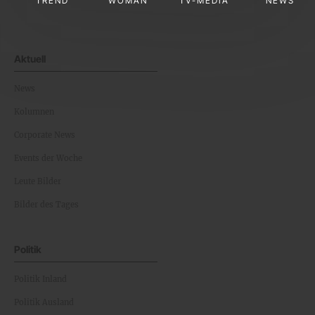
TREND
WOMAN
TV-MEDIA
NEWS
Aktuell
News
Kolumnen
Corporate News
Events der Woche
Leute Bilder
Bilder des Tages
Politik
Politik Inland
Politik Ausland