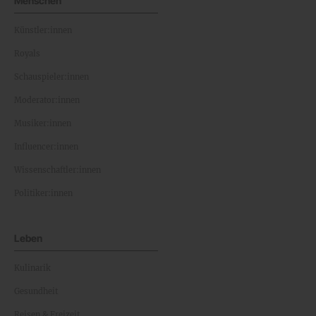
Menschen
Künstler:innen
Royals
Schauspieler:innen
Moderator:innen
Musiker:innen
Influencer:innen
Wissenschaftler:innen
Politiker:innen
Leben
Kulinarik
Gesundheit
Reisen & Freizeit