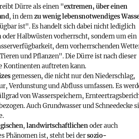
eibt Dürre
als einen "
extremen, über einen
and
, in dem
zu wenig lebensnotwendiges Wass
ügbar ist". Es handelt sich dabei nicht lediglich
n oder Halbwüsten vorherrscht, sondern um ein
sserverfügbarkeit, dem vorherrschenden Wette
eren und Pflanzen". Die Dürre ist nach dieser
le Kontinenten auftreten kann.
izes
gemessen, die nicht nur den Niederschlag,
r, Verdunstung und Abfluss umfassen. Es werd
üllgrad von Wasserspeichern, Ernteertragsberic
inbezogen. Auch Grundwasser und Schneedecke s
e.
gischen
,
landwirtschaftlichen
oder auch
es Phänomen ist, steht bei der
sozio-