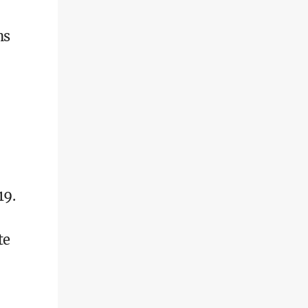
ns
19.
te