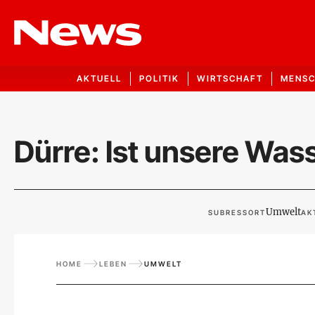
AKTUELL
POLITIK
WIRTSCHAFT
MENS
Dürre: Ist unsere Was
Umwelt
SUBRESSORT
AK
HOME
LEBEN
UMWELT