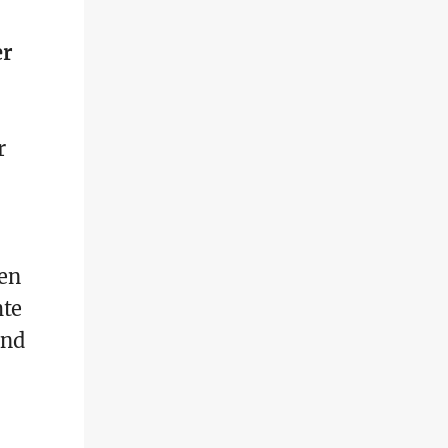
er
r
en
hte
ind