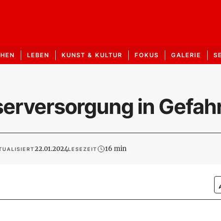
CHEN
LEBEN
KUNST & KULTUR
FOKUS
GALERIE
S
serversorgung in Gefah
22.01.2024
16 min
TUALISIERT
LESEZEIT