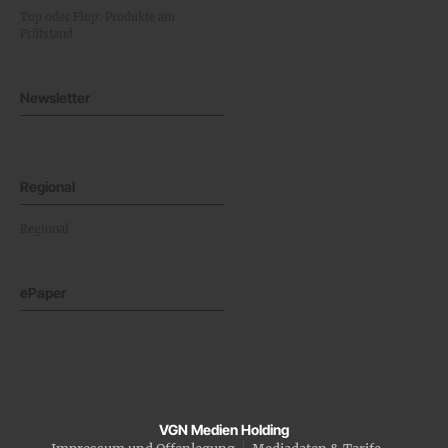
Top oder Flop: Produkte am
Prüfstand
Newsletter
Regional
Regional
ePaper
VGN Medien Holding