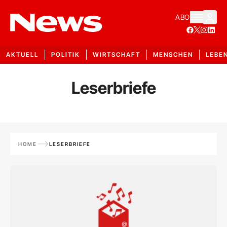
ABO
AKTUELL
POLITIK
WIRTSCHAFT
MENSCHEN
LEBE
Leserbriefe
HOME
LESERBRIEFE