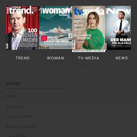
TREND
WOMAN
TV-MEDIA
NEWS
Aktuell
News
Kolumnen
Corporate News
Events der Woche
Leute Bilder